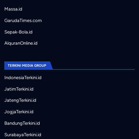
Massa.id
GarudaTimes.com
Sepak-Bola.id
AlquranOnline.id
TERKINI MEDIA GROUP
IndonesiaTerkini.id
JatimTerkini.id
JatengTerkini.id
JogjaTerkini.id
BandungTerkini.id
SurabayaTerkini.id