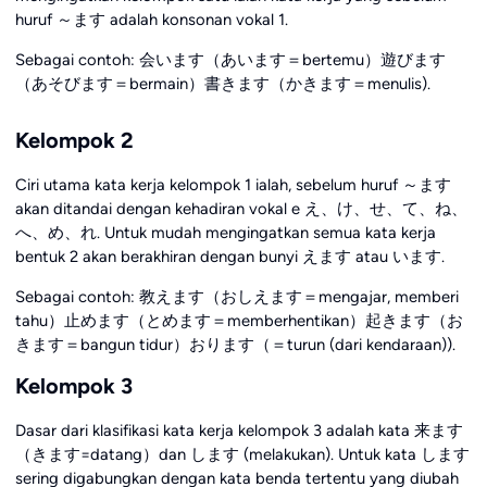
huruf ～ます adalah konsonan vokal 1.
Sebagai contoh: 会います（あいます＝bertemu）遊びます
（あそびます＝bermain）書きます（かきます＝menulis).
Kelompok 2
Ciri utama kata kerja kelompok 1 ialah, sebelum huruf ～ます
akan ditandai dengan kehadiran vokal e え、け、せ、て、ね、
へ、め、れ. Untuk mudah mengingatkan semua kata kerja
bentuk 2 akan berakhiran dengan bunyi えます atau います.
Sebagai contoh: 教えます（おしえます＝mengajar, memberi
tahu）止めます（とめます＝memberhentikan）起きます（お
きます＝bangun tidur）おります（＝turun (dari kendaraan)).
Kelompok 3
Dasar dari klasifikasi kata kerja kelompok 3 adalah kata 来ます
（きます=datang）dan します (melakukan). Untuk kata します
sering digabungkan dengan kata benda tertentu yang diubah