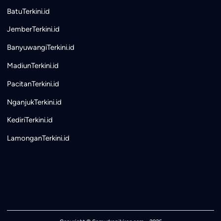
BatuTerkini.id
JemberTerkini.id
BanyuwangiTerkini.id
MadiunTerkini.id
PacitanTerkini.id
NganjukTerkini.id
KediriTerkini.id
LamonganTerkini.id