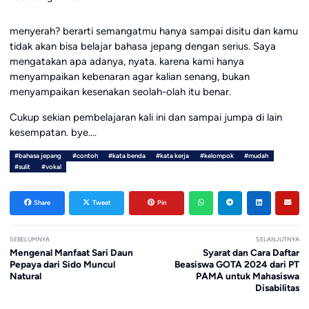
menyerah? berarti semangatmu hanya sampai disitu dan kamu
tidak akan bisa belajar bahasa jepang dengan serius. Saya
mengatakan apa adanya, nyata. karena kami hanya
menyampaikan kebenaran agar kalian senang, bukan
menyampaikan kesenakan seolah-olah itu benar.
Cukup sekian pembelajaran kali ini dan sampai jumpa di lain
kesempatan. bye….
#bahasa jepang
#contoh
#kata benda
#kata kerja
#kelompok
#mudah
#sulit
#vokal
Share
Tweet
Pin
SEBELUMNYA
SELANJUTNYA
Mengenal Manfaat Sari Daun
Syarat dan Cara Daftar
Pepaya dari Sido Muncul
Beasiswa GOTA 2024 dari PT
Natural
PAMA untuk Mahasiswa
Disabilitas