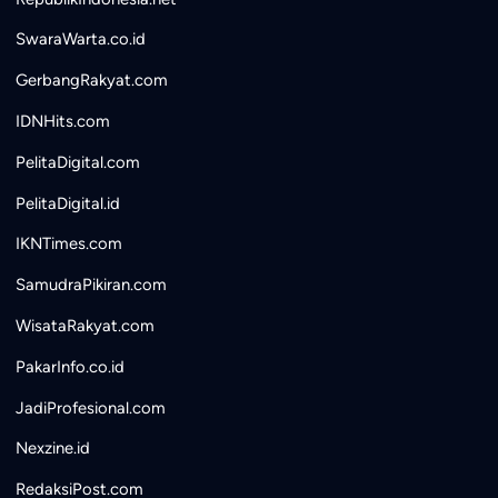
SwaraWarta.co.id
GerbangRakyat.com
IDNHits.com
PelitaDigital.com
PelitaDigital.id
IKNTimes.com
SamudraPikiran.com
WisataRakyat.com
PakarInfo.co.id
JadiProfesional.com
Nexzine.id
RedaksiPost.com