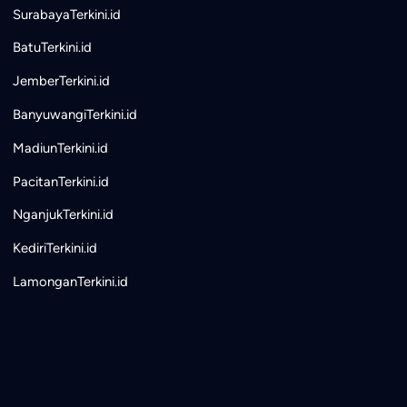
SurabayaTerkini.id
BatuTerkini.id
JemberTerkini.id
BanyuwangiTerkini.id
MadiunTerkini.id
PacitanTerkini.id
NganjukTerkini.id
KediriTerkini.id
LamonganTerkini.id