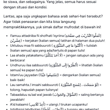
ke siswa, dan sebagainya. Yang jelas, semua harus sesuai
dengan situasi dan kondisi.
Lantas, apa saja ungkapan bahasa arab sehari-hari tersebut?
Agar tidak penasaran dan kita bisa langsung
mempraktikkannya, yuk simak daftar mufrodat di bawah ini!
I’lamuu attadriiba fii shofhati ‘isyriina (اِعْمَلُوا التَّدْرِيْبَ فِي صَفْحَةِ
عِشْرِيْنَ) = kerjakan (kalian semua) latihan di halaman dua puluh!
Uktubuu maa fii sabbuuroti ( اُكْتُبُوا مَا فِي السَّبُّوْرَةِ) = tulislah
(kalian semua) apa yang ada/tertulis di papan tulis!
Laa ahada yatakallamu (لَا أَحَدَ يَتَكَلَّمُ) = jangan satupun ada yang
berbicara!
Undhuruu ilaa sabbuuroti (اُنْظُرُوا إِلَى السَّبُّوْرَةِ) = lihatlah (kalian
semua) ke papan tulis!
Istami’uu jayyadan (اِسْتَمِعُوا جَيِّدًا) = dengarkan (kalian semua)
baik-baik!
Lau samahta / imsahi sabbuuroti ( لَوْ سَمَحْتَ ، اِمْسَحِ السَّبُّوْرَةَ) =
tolong, hapuslah papan tulisnya!
Tabaadaluu su’aal wal jawab (السُّؤَالَ وَالجَوَابَ) = saling bertanya
jawablah!
A’id kalaamii (أَعِدْ كَلَامِي) = ulangi / tirukan ucapanku!
Intidhirnii lahdhotan (اِنْتِظِرْنِي لَحْظَةً) = tunggu aku sebentar!