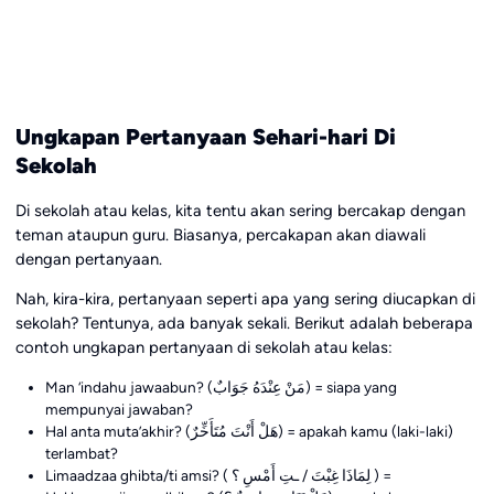
Ungkapan Pertanyaan Sehari-hari Di
Sekolah
Di sekolah atau kelas, kita tentu akan sering bercakap dengan
teman ataupun guru. Biasanya, percakapan akan diawali
dengan pertanyaan.
Nah, kira-kira, pertanyaan seperti apa yang sering diucapkan di
sekolah? Tentunya, ada banyak sekali. Berikut adalah beberapa
contoh ungkapan pertanyaan di sekolah atau kelas:
Man ‘indahu jawaabun? (مَنْ عِنْدَهُ جَوَابٌ) = siapa yang
mempunyai jawaban?
Hal anta muta’akhir? (هَلْ أَنْتَ مُتَأَخِّرٌ) = apakah kamu (laki-laki)
terlambat?
Limaadzaa ghibta/ti amsi? ( لِمَاذَا غِبْتَ / ـتِ أَمْسِ ؟ ) =