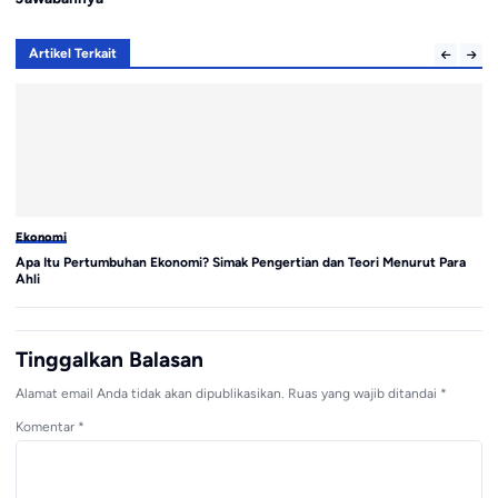
Artikel Terkait
Ekonomi
Ba
Apa Itu Pertumbuhan Ekonomi? Simak Pengertian dan Teori Menurut Para
Me
Ahli
de
Tinggalkan Balasan
Alamat email Anda tidak akan dipublikasikan.
Ruas yang wajib ditandai
*
Komentar
*