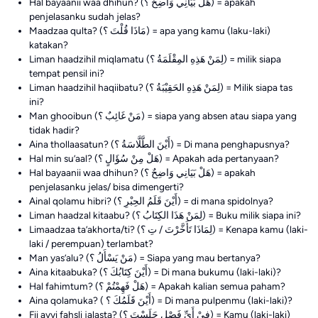
Hal bayaanii waa dhihun? (هَلْ بَيَانِي وَاضِحٌ ؟) = apakah
penjelasanku sudah jelas?
Maadzaa qulta? (مَاذَا قُلْتَ ؟) = apa yang kamu (laku-laki)
katakan?
Liman haadzihil miqlamatu (لِمَنْ هَذِهِ المِقْلَمَةُ ؟) = milik siapa
tempat pensil ini?
Liman haadzihil haqiibatu? (لِمَنْ هَذِهِ الحَقِيْبَةُ ؟) = Milik siapa tas
ini?
Man ghooibun (مَنْ غَائِبٌ ؟) = siapa yang absen atau siapa yang
tidak hadir?
Aina thollaasatun? (أَيْنَ الطَّلَّاسَةُ ؟) = Di mana penghapusnya?
Hal min su’aal? (هَلْ مِنْ سُؤَالٍ ؟) = Apakah ada pertanyaan?
Hal bayaanii waa dhihun? (هَلْ بَيَانِي وَاضِحٌ ؟) = apakah
penjelasanku jelas/ bisa dimengerti?
Ainal qolamu hibri? (أَيْنَ قَلَمُ الحِبْرِ ؟) = di mana spidolnya?
Liman haadzal kitaabu? (لِمَنْ هَذَا الكِتَابُ ؟) = Buku milik siapa ini?
Limaadzaa ta’akhorta/ti? (لِمَاذَا تَأَخَّرْتَ / تِ ؟) = Kenapa kamu (laki-
laki / perempuan) terlambat?
Man yas’alu? (مَنْ يَسْأَلُ ؟) = Siapa yang mau bertanya?
Aina kitaabuka? (أَيْنَ كِتَابُكَ ؟) = Di mana bukumu (laki-laki)?
Hal fahimtum? (هَلْ فَهِمْتُمْ ؟) = Apakah kalian semua paham?
Aina qolamuka? ( أَيْنَ قَلَمُكَ ؟) = Di mana pulpenmu (laki-laki)?
Fii ayyi fahsli jalasta? (فِيْ أَيِّ فَصْلٍ جَلَسْتَ ؟) = Kamu (laki-laki)