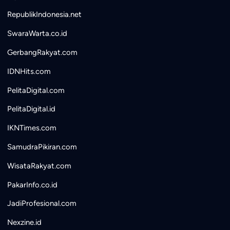
RepublikIndonesia.net
SwaraWarta.co.id
GerbangRakyat.com
IDNHits.com
PelitaDigital.com
PelitaDigital.id
IKNTimes.com
SamudraPikiran.com
WisataRakyat.com
PakarInfo.co.id
JadiProfesional.com
Nexzine.id