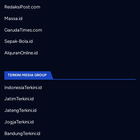
RedaksiPost.com
Massa.id
GarudaTimes.com
Sepak-Bola.id
AlquranOnline.id
TERKINI MEDIA GROUP
IndonesiaTerkini.id
JatimTerkini.id
JatengTerkini.id
JogjaTerkini.id
BandungTerkini.id