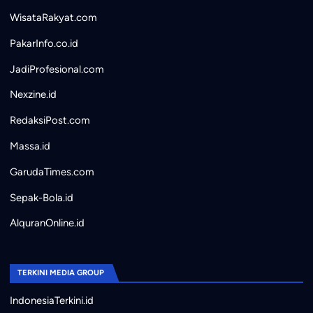
WisataRakyat.com
PakarInfo.co.id
JadiProfesional.com
Nexzine.id
RedaksiPost.com
Massa.id
GarudaTimes.com
Sepak-Bola.id
AlquranOnline.id
TERKINI MEDIA GROUP
IndonesiaTerkini.id