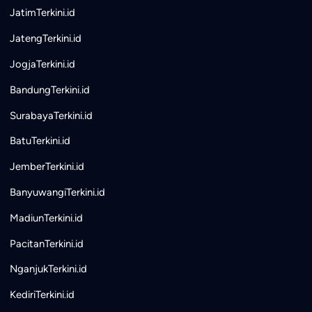
JatimTerkini.id
JatengTerkini.id
JogjaTerkini.id
BandungTerkini.id
SurabayaTerkini.id
BatuTerkini.id
JemberTerkini.id
BanyuwangiTerkini.id
MadiunTerkini.id
PacitanTerkini.id
NganjukTerkini.id
KediriTerkini.id