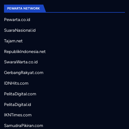
PEWARTA NETWORK
Pewarta.co.id
SuaraNasional.id
Tajam.net
RepublikIndonesia.net
SwaraWarta.co.id
GerbangRakyat.com
IDNHits.com
PelitaDigital.com
PelitaDigital.id
IKNTimes.com
SamudraPikiran.com