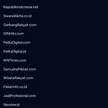
RepublikIndonesia.net
SwaraWarta.co.id
GerbangRakyat.com
IDNHits.com
PelitaDigital.com
PelitaDigital.id
IKNTimes.com
SamudraPikiran.com
WisataRakyat.com
PakarInfo.co.id
JadiProfesional.com
Nexzine.id