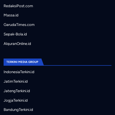
RedaksiPost.com
Massa.id
GarudaTimes.com
Sepak-Bola.id
AlquranOnline.id
TERKINI MEDIA GROUP
IndonesiaTerkini.id
JatimTerkini.id
JatengTerkini.id
JogjaTerkini.id
BandungTerkini.id