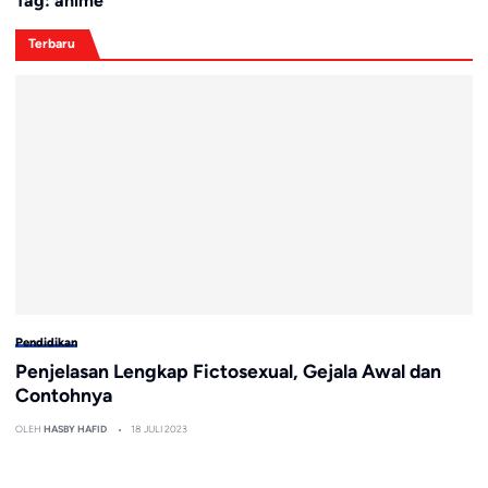
Tag:
anime
Terbaru
Pendidikan
Penjelasan Lengkap Fictosexual, Gejala Awal dan
Contohnya
OLEH
HASBY HAFID
18 JULI 2023