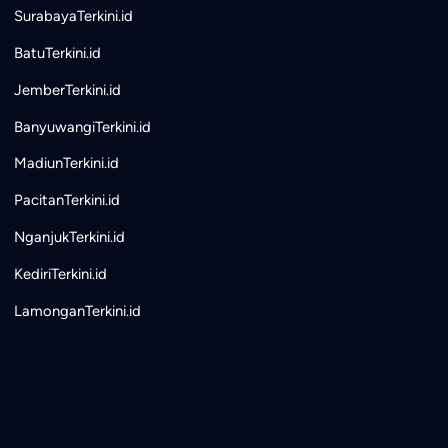
SurabayaTerkini.id
BatuTerkini.id
JemberTerkini.id
BanyuwangiTerkini.id
MadiunTerkini.id
PacitanTerkini.id
NganjukTerkini.id
KediriTerkini.id
LamonganTerkini.id