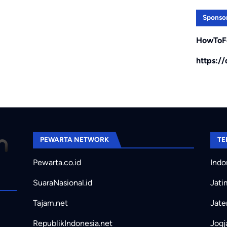
Sponso
HowToF
https:/
PEWARTA NETWORK
TE
Pewarta.co.id
Indo
SuaraNasional.id
Jati
Tajam.net
Jate
RepublikIndonesia.net
Jogj