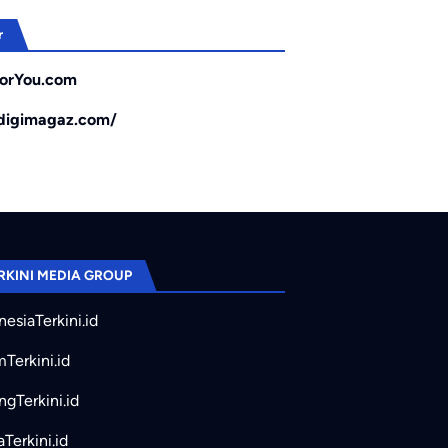
r
orYou.com
/digimagaz.com/
RKINI MEDIA GROUP
nesiaTerkini.id
mTerkini.id
ngTerkini.id
aTerkini.id