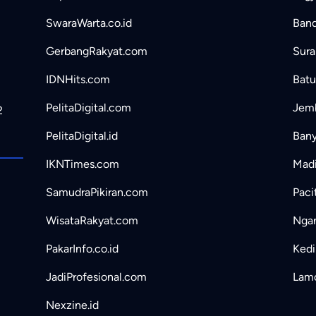
SwaraWarta.co.id
Band
GerbangRakyat.com
Sura
IDNHits.com
Batu
PelitaDigital.com
Jemb
2
PelitaDigital.id
Bany
IKNTimes.com
Madi
SamudraPikiran.com
Paci
WisataRakyat.com
Ngan
PakarInfo.co.id
Kedir
JadiProfesional.com
Lamo
Nexzine.id