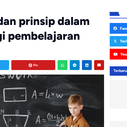
an prinsip dalam
Fac
gi pembelajaran
Twi
You
Pin
Terbar