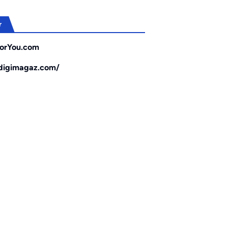
r
orYou.com
/digimagaz.com/