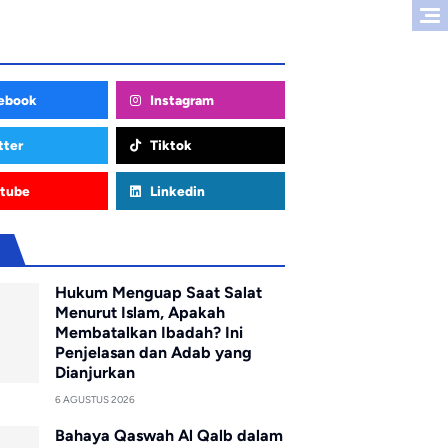
ebook
Instagram
tter
Tiktok
tube
Linkedin
u
Hukum Menguap Saat Salat
Menurut Islam, Apakah
Membatalkan Ibadah? Ini
Penjelasan dan Adab yang
Dianjurkan
6 AGUSTUS 2026
Bahaya Qaswah Al Qalb dalam