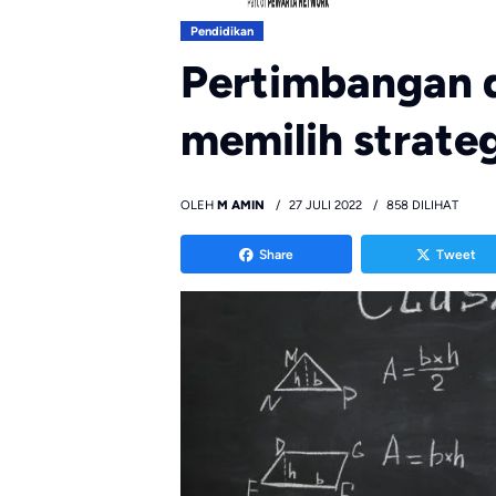
Pendidikan
Pertimbangan d
memilih strate
OLEH
M AMIN
27 JULI 2022
858 DILIHAT
Share
Tweet