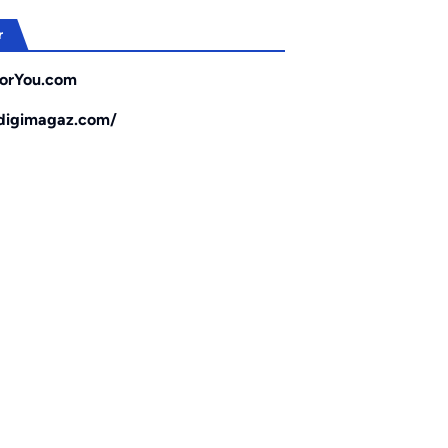
r
orYou.com
/digimagaz.com/