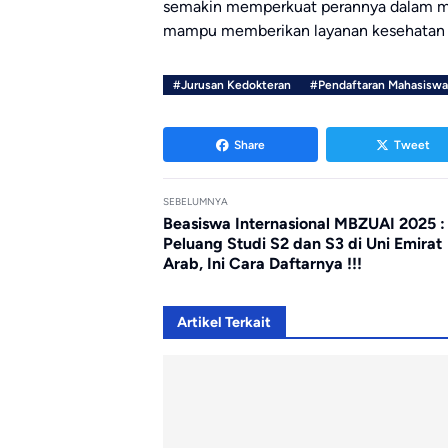
semakin memperkuat perannya dalam m
mampu memberikan layanan kesehatan te
#Jurusan Kedokteran
#Pendaftaran Mahasiswa
Share
Tweet
SEBELUMNYA
Beasiswa Internasional MBZUAI 2025 :
Peluang Studi S2 dan S3 di Uni Emirat
Arab, Ini Cara Daftarnya !!!
Artikel Terkait