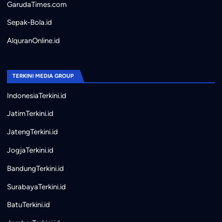
GarudaTimes.com
Sepak-Bola.id
AlquranOnline.id
TERKINI MEDIA GROUP
IndonesiaTerkini.id
JatimTerkini.id
JatengTerkini.id
JogjaTerkini.id
BandungTerkini.id
SurabayaTerkini.id
BatuTerkini.id