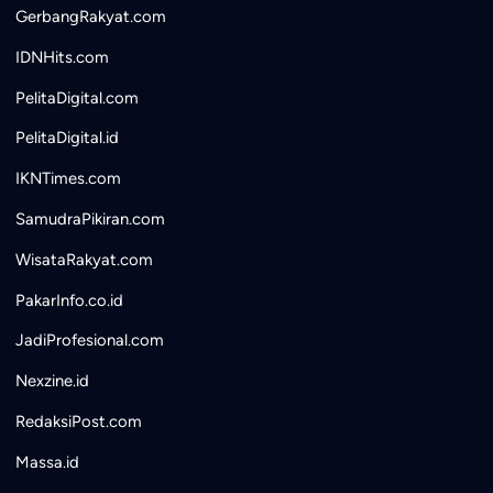
GerbangRakyat.com
IDNHits.com
PelitaDigital.com
PelitaDigital.id
IKNTimes.com
SamudraPikiran.com
WisataRakyat.com
PakarInfo.co.id
JadiProfesional.com
Nexzine.id
RedaksiPost.com
Massa.id