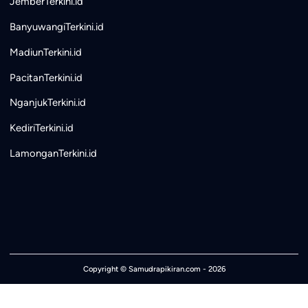
JemberTerkini.id
BanyuwangiTerkini.id
MadiunTerkini.id
PacitanTerkini.id
NganjukTerkini.id
KediriTerkini.id
LamonganTerkini.id
Copyright ©
Samudrapikiran.com
- 2026