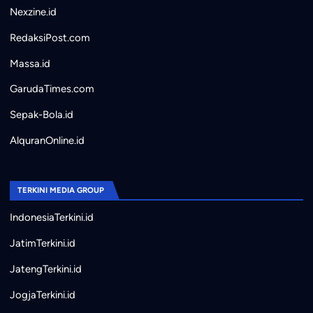
Nexzine.id
RedaksiPost.com
Massa.id
GarudaTimes.com
Sepak-Bola.id
AlquranOnline.id
TERKINI MEDIA GROUP
IndonesiaTerkini.id
JatimTerkini.id
JatengTerkini.id
JogjaTerkini.id