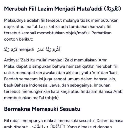
Merubah Fiil Lazim Menjadi Muta’addi (تَعْدِيَةٌ)
Maksudnya adalah fiil tersebut mulanya tidak membutuhkan
objek atau maf’ul. Lalu, ketika ada tambahan hamzah, fiil
tersebut kembali memnbtuhkan objek/maf’ul. Perhatikan
contoh berikut:
كَرُمَ زَيْدٌ menjadi أَكْرَمَ زَيْدٌ عَمْرً
Artinya; ‘Zaid itu mulia’ menjadi Zaid memuliakan ‘Amr.
Maka, dapat disimpulkan bahwa hamzah qatha’ merubah fiil
untuk mendapatkan awalan dan akhiran, yaitu ‘me’ dan ‘kan’.
Faedah semacam ini juga sangat umum dalam bahasa lain,
bauk Bahasa Indonesia, Jawa, dan sebagainya. Imbuhan
tersebut memungkinkan kata kerja atau fiil dalam Bahasa Arab
membutuhkan maf’ul (objek).
Bermakna Memasuki Sesuatu
Fiil ruba’i mempunya makna ‘memasuki sesuatu’. Dalam bahasa
arab disebut اَلدُّخُوْلُ ف الشَّيْئِ ُ Yang dimaksud dengan