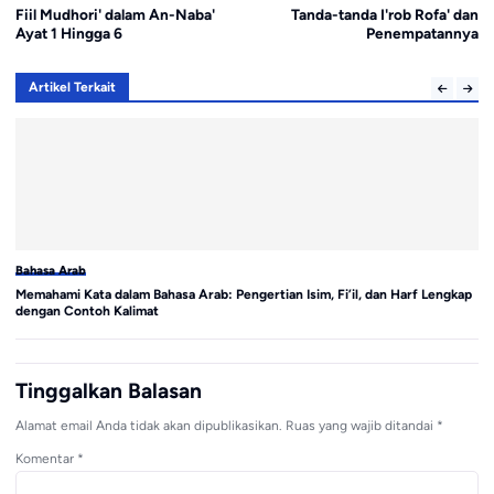
Fiil Mudhori' dalam An-Naba'
Tanda-tanda I'rob Rofa' dan
Ayat 1 Hingga 6
Penempatannya
Artikel Terkait
Bahasa Arab
Ba
Memahami Kata dalam Bahasa Arab: Pengertian Isim, Fi’il, dan Harf Lengkap
Me
dengan Contoh Kalimat
Co
Tinggalkan Balasan
Alamat email Anda tidak akan dipublikasikan.
Ruas yang wajib ditandai
*
Komentar
*