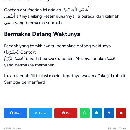
Contoh dari faedah ini adalah أَشْفَى الْمَرِيْضُ
أَشْفَى artinya hilang kesembuhannya. Ia berasal dari kalimah
شَفَى yang bermakna sembuh.
Bermakna Datang Waktunya
Faedah yang terakhir yaitu bermakna datang waktunya
(حَيْنُوْنَةٌ). Contoh:
أَحْصَدَ الزَّرْعُ berarti tiba waktu panen. Mulanya adalah حَصَدَ
yang bermakna memanen.
Itulah faedah fiil tsulasi mazid, tepatnya wazan af’ala (fiil ruba’i).
Semoga bermanfaat!
Share
Tweet
Pin
SEBELUMNYA
SELANJUTNYA