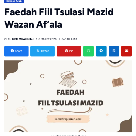
Bahasa Arab
Faedah Fiil Tsulasi Mazid
Wazan Af’ala
OLEH
HETI MUALIMAH
6 MARET 2026
840 DILIHAT
Share
Tweet
Pin