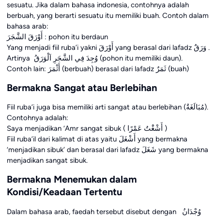
sesuatu. Jika dalam bahasa indonesia, contohnya adalah
berbuah, yang berarti sesuatu itu memiliki buah. Contoh dalam
bahasa arab:
أَوْرَقَ الشَّجَرَ : pohon itu berdaun
Yang menjadi fiil ruba’i yakni أَوْرَقَ yang berasal dari lafadz وَرَقٌ .
Artinya وُجِدَ فِي الشَّجَرِ اَلْوَرَقُ (pohon itu memiliki daun).
Contoh lain: أَثْمَرَ (berbuah) berasal dari lafadz ثَمَرٌ (buah)
Bermakna Sangat atau Berlebihan
Fiil ruba’i juga bisa memiliki arti sangat atau berlebihan (مُبَالَغَةٌ).
Contohnya adalah:
Saya menjadikan ‘Amr sangat sibuk ( أَشْغَْتُ عَمْرًا )
Fiil ruba’il dari kalimat di atas yaitu أَشْغَلَ yang bermakna
‘menjadikan sibuk’ dan berasal dari lafadz شَغَلَ yang bermakna
menjadikan sangat sibuk.
Bermakna Menemukan dalam
Kondisi/Keadaan Tertentu
Dalam bahasa arab, faedah tersebut disebut dengan وُجْدَانُ