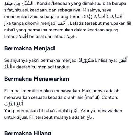
الشَّيْئِ فِيْ صِفَةٍ . Kondisi/keadaan yang dimaksud bisa berupa
sifat, situasi, keadaan, dan sebagainya. Misalnya, saya
menemukan Zaid sebagai orang terpuji (أَحْمَدْتُ زَيْدًا). أَحْمَدْتُ
jika tanpa dhomir menjadi أَحْمَدَ . Lafadz tersebut merupakan fiil
ruba’i yang bermakna menemukan dalam keadaan agung.
Lafadz أَحْمَدَ berasal dari lafadz حَمِدَ .
Bermakna Menjadi
Selanjutnya yakni bermakna menjadi (صَيْرُوْرَةٌ). Misalnya: أَقْفَرَ
الْبَلَدُ= daerah itu menjadi tandus
Bermakna Menawarkan
Fiil ruba’i memiliki makna menawarkan. Maksudnya adalah
menawarkan sesuatu keoada oranh lain (maf’ul). Contoh:
أَبَاعَ الثَّوْبَ
Yang merupakan fiil ruba’i adalah أَبَاعَ . Artinya menawarkan
untuk dijual. Fiil tersbeut mulanya adalah بَاعَ .
Bermakna Hilang