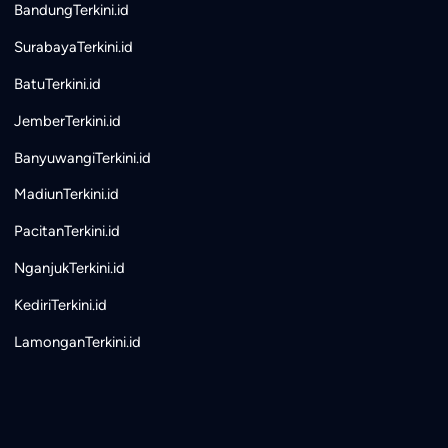
BandungTerkini.id
SurabayaTerkini.id
BatuTerkini.id
JemberTerkini.id
BanyuwangiTerkini.id
MadiunTerkini.id
PacitanTerkini.id
NganjukTerkini.id
KediriTerkini.id
LamonganTerkini.id