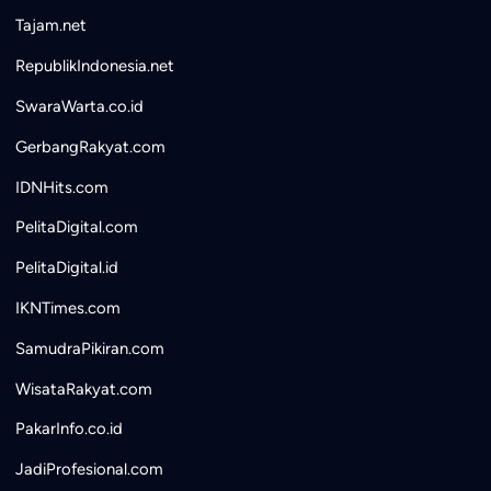
Tajam.net
RepublikIndonesia.net
SwaraWarta.co.id
GerbangRakyat.com
IDNHits.com
PelitaDigital.com
PelitaDigital.id
IKNTimes.com
SamudraPikiran.com
WisataRakyat.com
PakarInfo.co.id
JadiProfesional.com