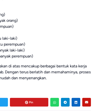
ang)
banyak orang)
perempuan)
tu laki-laki)
k satu perempuan)
 banyak laki-laki)
ntuk banyak perempuan)
askan di atas mencakup berbagai bentuk kata kerja
b. Dengan terus berlatih dan memahaminya, proses
h mudah dan menyenangkan.
Pin