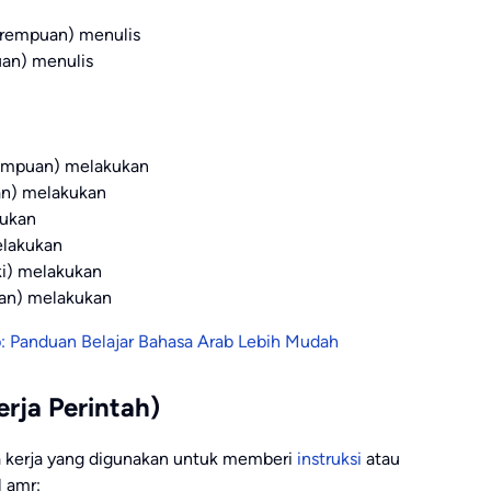
ki/perempuan) menulis
empuan) menulis
i/perempuan) melakukan
empuan) melakukan
akukan
 melakukan
i-laki) melakukan
empuan) melakukan
ap: Panduan Belajar Bahasa Arab Lebih Mudah
Kerja Perintah)
ta kerja yang digunakan untuk memberi
instruksi
atau
il amr: