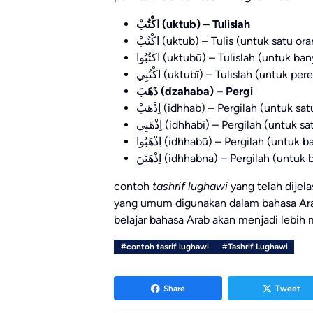
اكْتُبْ
(uktub) – Tulislah
اكْتُبْ (uktub) – Tulis (untuk satu or
اكْتُبُوا (uktubū) – Tulislah (untuk 
اكْتُبِي (uktubī) – Tulislah (untuk 
ذَهَبَ (dzahaba) – Pergi
اِذْهَبْ (idhhab) – Pergilah (untuk sa
اِذْهَبِي (idhhabī) – Pergilah (untu
اِذْهَبُوا (idhhabū) – Pergilah (untuk
اِذْهَبْنَ (idhhabna) – Pergilah (u
contoh
tashrif lughawi
yang telah dijel
yang umum digunakan dalam bahasa Ara
belajar bahasa Arab akan menjadi lebi
#contoh tasrif lughawi
#Tashrif Lughawi
Share
Tweet