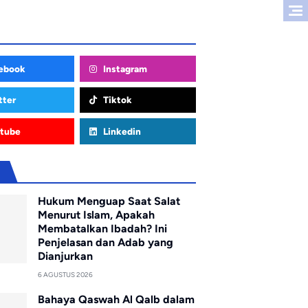
ebook
Instagram
tter
Tiktok
tube
Linkedin
u
Hukum Menguap Saat Salat
Menurut Islam, Apakah
Membatalkan Ibadah? Ini
Penjelasan dan Adab yang
Dianjurkan
6 AGUSTUS 2026
Bahaya Qaswah Al Qalb dalam