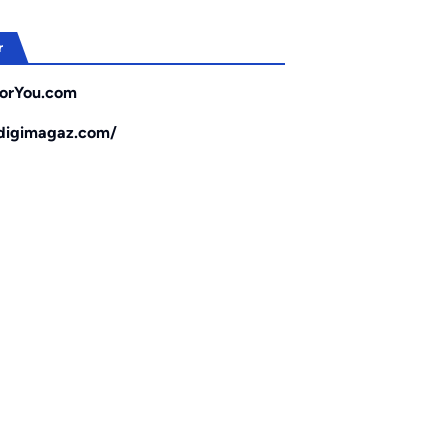
r
orYou.com
/digimagaz.com/