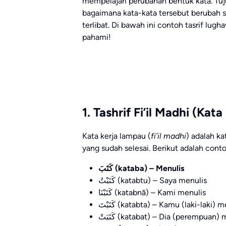
mempelajari perubahan bentuk kata. Tu
bagaimana kata-kata tersebut berubah s
terlibat. Di bawah ini contoh tasrif lugh
pahami!
1. Tashrif Fi’il Madhi (Ka
Kata kerja lampau (
fi’il madhi
) adalah k
yang sudah selesai. Berikut adalah cont
كَتَبَ
(kataba) – Menulis
كَتَبْتُ (katabtu) – Saya menulis
كَتَبْنَا (katabnā) – Kami menulis
كَتَبْتَ (katabta) – Kamu (laki-laki) 
كَتَبَتْ (katabat) – Dia (perempuan)