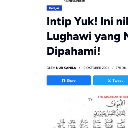
Belajar
Intip Yuk! Ini n
Lughawi yang 
Dipahami!
OLEH
NUR KAMILA
12 OKTOBER 2024
775 DIL
Share
Tweet