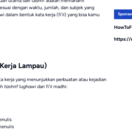
juan utama dari tashrif adalah memahami
esuai dengan waktu, jumlah, dan subjek yang
Sponso
awi dalam bentuk kata kerja (fi’il) yang bisa kamu
HowToF
https:/
ta Kerja Lampau)
ata kerja yang menunjukkan perbuatan atau kejadian
oh
tashrif lughawi
dari fi’il madhi:
menulis
 menulis