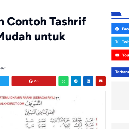
ih Contoh Tashrif
Fac
Mudah untuk
Twi
You
IHAT
Terbar
Pin