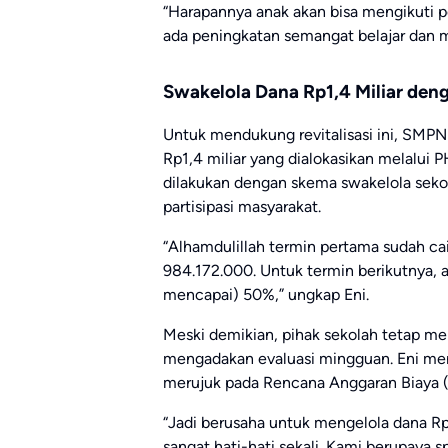
“Harapannya anak akan bisa mengikuti 
ada peningkatan semangat belajar dan m
Swakelola Dana Rp1,4 Miliar de
Untuk mendukung revitalisasi ini, SMPN
Rp1,4 miliar yang dialokasikan melalu
dilakukan dengan skema swakelola sekol
partisipasi masyarakat.
“Alhamdulillah termin pertama sudah cai
984.172.000. Untuk termin berikutnya, ak
mencapai) 50%,” ungkap Eni.
Meski demikian, pihak sekolah tetap m
mengadakan evaluasi mingguan. Eni men
merujuk pada Rencana Anggaran Biaya 
“Jadi berusaha untuk mengelola dana Rp 
sangat hati-hati sekali. Kami berupaya 