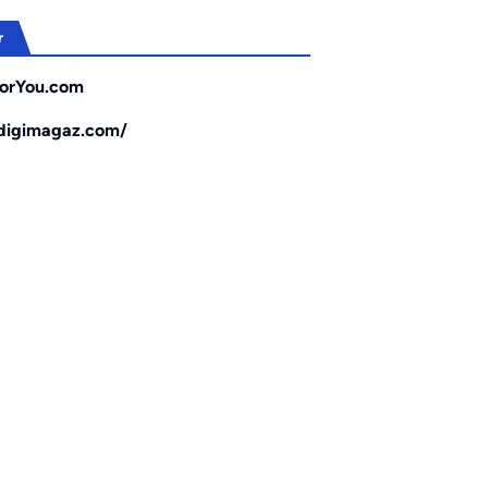
r
orYou.com
/digimagaz.com/