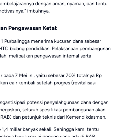
pembelajarannya dengan aman, nyaman, dan tentu
otivasinya,” imbuhnya.
ngan Pengawasan Ketat
 1 Purbalingga menerima kucuran dana sebesar
i PHTC bidang pendidikan. Pelaksanaan pembangunan
ah, melibatkan pengawasan internal serta
r pada 7 Mei ini, yaitu sebesar 70% totalnya Rp
an cair kembali setelah progres (revitalisasi
engantisipasi potensi penyalahgunaan dana dengan
egaskan, seluruh spesifikasi pembangunan akan
(RAB) dan petunjuk teknis dari Kemendikdasmen.
1,4 miliar banyak sekali. Sehingga kami tentu
speknya harus sesuai dengan yang ada di RAB