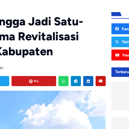
ngga Jadi Satu-
Fac
ma Revitalisasi
Twi
 Kabupaten
You
HAT
Terbar
Pin