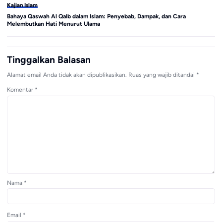
Kajian Islam
Ka
Bahaya Qaswah Al Qalb dalam Islam: Penyebab, Dampak, dan Cara
Hu
Melembutkan Hati Menurut Ulama
Me
Tinggalkan Balasan
Alamat email Anda tidak akan dipublikasikan.
Ruas yang wajib ditandai
*
Komentar
*
Nama
*
Email
*