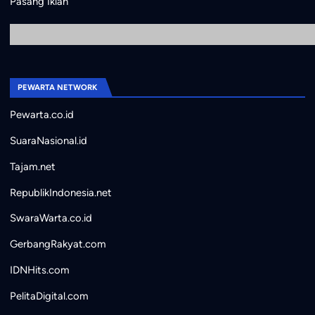
Pasang Iklan
PEWARTA NETWORK
Pewarta.co.id
SuaraNasional.id
Tajam.net
RepublikIndonesia.net
SwaraWarta.co.id
GerbangRakyat.com
IDNHits.com
PelitaDigital.com