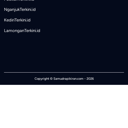
NganjukTerkini.id
KediriTerkini.id
LamonganTerkini.id
Copyright ©
Samudrapikiran.com
- 2026