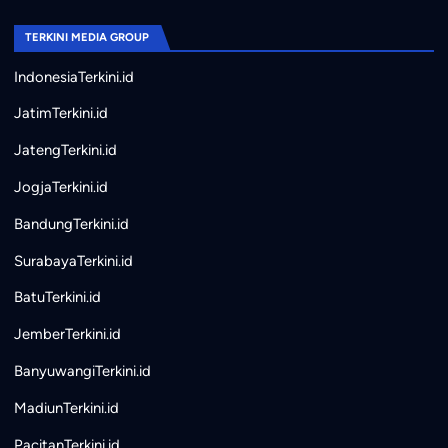
TERKINI MEDIA GROUP
IndonesiaTerkini.id
JatimTerkini.id
JatengTerkini.id
JogjaTerkini.id
BandungTerkini.id
SurabayaTerkini.id
BatuTerkini.id
JemberTerkini.id
BanyuwangiTerkini.id
MadiunTerkini.id
PacitanTerkini.id