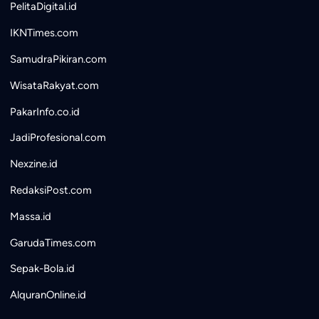
PelitaDigital.id
IKNTimes.com
SamudraPikiran.com
WisataRakyat.com
PakarInfo.co.id
JadiProfesional.com
Nexzine.id
RedaksiPost.com
Massa.id
GarudaTimes.com
Sepak-Bola.id
AlquranOnline.id