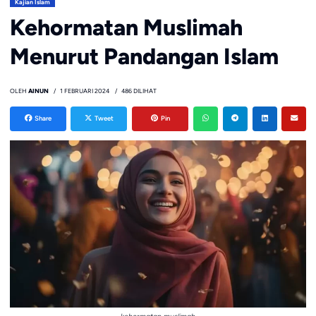
Kajian Islam
Kehormatan Muslimah
Menurut Pandangan Islam
OLEH
AINUN
1 FEBRUARI 2024
486 DILIHAT
Share
Tweet
Pin