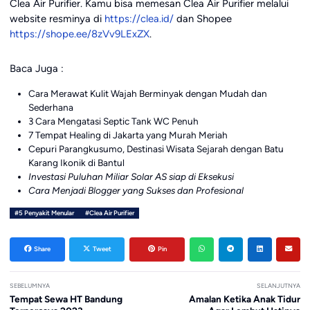
Clea Air Purifier. Kamu bisa memesan Clea Air Purifier melalui
website resminya di
https://clea.id/
dan Shopee
https://shope.ee/8zVv9LExZX
.
Baca Juga :
Cara Merawat Kulit Wajah Berminyak dengan Mudah dan
Sederhana
3 Cara Mengatasi Septic Tank WC Penuh
7 Tempat Healing di Jakarta yang Murah Meriah
Cepuri Parangkusumo, Destinasi Wisata Sejarah dengan Batu
Karang Ikonik di Bantul
Investasi Puluhan Miliar Solar AS siap di Eksekusi
Cara Menjadi Blogger yang Sukses dan Profesional
#5 Penyakit Menular
#Clea Air Purifier
Share
Tweet
Pin
SEBELUMNYA
SELANJUTNYA
Tempat Sewa HT Bandung
Amalan Ketika Anak Tidur