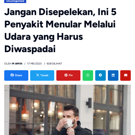
Uncategorized
Jangan Disepelekan, Ini 5
Penyakit Menular Melalui
Udara yang Harus
Diwaspadai
OLEH
M AMIN
17 MEI 2023
608 DILIHAT
Share
Tweet
Pin