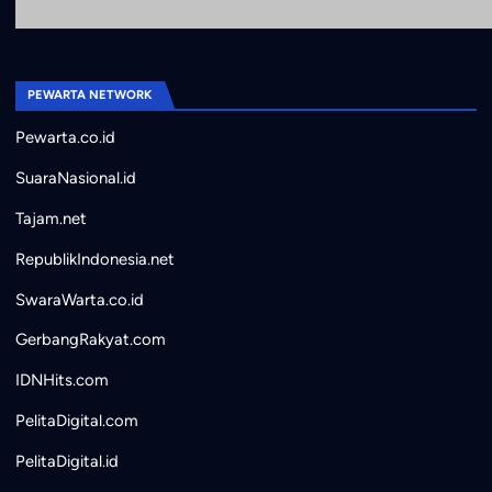
PEWARTA NETWORK
Pewarta.co.id
SuaraNasional.id
Tajam.net
RepublikIndonesia.net
SwaraWarta.co.id
GerbangRakyat.com
IDNHits.com
PelitaDigital.com
PelitaDigital.id