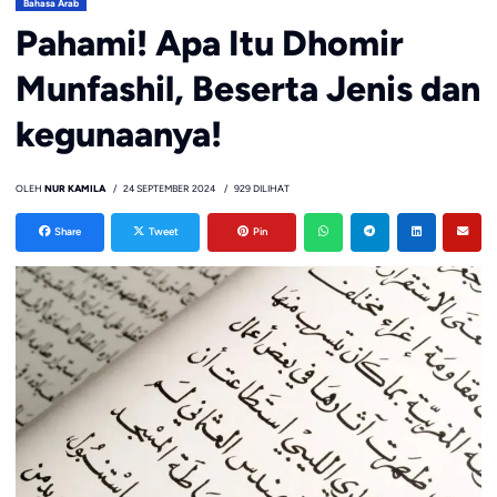
Bahasa Arab
Pahami! Apa Itu Dhomir
Munfashil, Beserta Jenis dan
kegunaanya!
OLEH
NUR KAMILA
24 SEPTEMBER 2024
929 DILIHAT
Share
Tweet
Pin