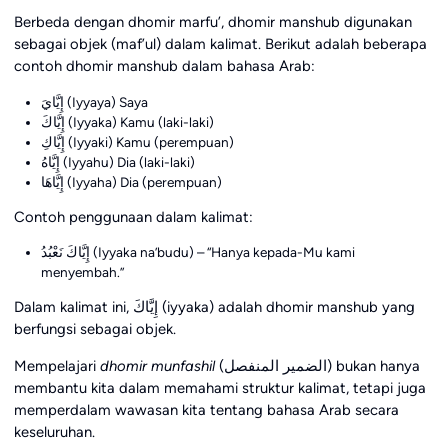
Berbeda dengan dhomir marfu’, dhomir manshub digunakan
sebagai objek (maf’ul) dalam kalimat. Berikut adalah beberapa
contoh dhomir manshub dalam bahasa Arab:
إِيَّايَ (Iyyaya) Saya
إِيَّاكَ (Iyyaka) Kamu (laki-laki)
إِيَّاكِ (Iyyaki) Kamu (perempuan)
إِيَّاهُ (Iyyahu) Dia (laki-laki)
إِيَّاهَا (Iyyaha) Dia (perempuan)
Contoh penggunaan dalam kalimat:
إِيَّاكَ نَعْبُدُ (Iyyaka na’budu) – “Hanya kepada-Mu kami
menyembah.”
Dalam kalimat ini, إِيَّاكَ (iyyaka) adalah dhomir manshub yang
berfungsi sebagai objek.
Mempelajari
dhomir munfashil
(الضمير المنفصل) bukan hanya
membantu kita dalam memahami struktur kalimat, tetapi juga
memperdalam wawasan kita tentang bahasa Arab secara
keseluruhan.