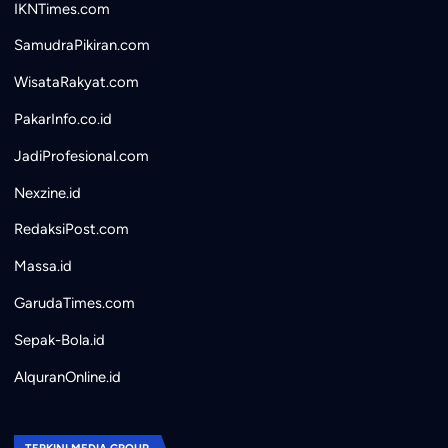
IKNTimes.com
SamudraPikiran.com
WisataRakyat.com
PakarInfo.co.id
JadiProfesional.com
Nexzine.id
RedaksiPost.com
Massa.id
GarudaTimes.com
Sepak-Bola.id
AlquranOnline.id
TERKINI MEDIA GROUP