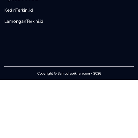
KediriTerkini.id
LamonganTerkini.id
Copyright ©
Samudrapikiran.com
- 2026