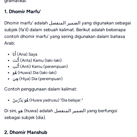
gramatikal.
1. Dhomir Marfu’
Dhomir marfu’ adalah الضمير المنفصل yang digunakan sebagai
subjek (fa’il) dalam sebuah kalimat. Berikut adalah beberapa
contoh dhomir marfu’ yang sering digunakan dalam bahasa
Arab:
أَنَا (Ana) Saya
أَنْتَ (Anta) Kamu (laki-laki)
أَنْتِ (Anti) Kamu (perempuan)
هُوَ (Huwa) Dia (laki-laki)
هِيَ (Hiya) Dia (perempuan)
Contoh penggunaan dalam kalimat:
هُوَ يَدْرُسُ (Huwa yadrusu) “Dia belajar.”
Di sini, هو (huwa) adalah الضمير المنفصل yang berfungsi
sebagai subjek (dia).
2. Dhomir Manshub