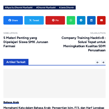
#Apa itu Dhomir Munfashil
#Dhomir Munfashil
#Jenis Dhomir
Share
Tweet
Pin
SEBELUMNYA
SELANJUTNYA
5 Materi Penting yang
Company Training Hacktiv8 :
Dipelajari Siswa SMK Jurusan
Solusi Tepat untuk
Farmasi
Meningkatkan Kualitas SDM
Perusahaan
Artikel Terkait
Bahasa Arab
Ba
Memahami Kata dalam Bahasa Arab: Pengertian Isim, Fi’il, dan Harf Lengkap
Me