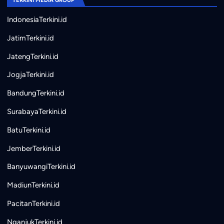
IndonesiaTerkini.id
JatimTerkini.id
JatengTerkini.id
JogjaTerkini.id
BandungTerkini.id
SurabayaTerkini.id
BatuTerkini.id
JemberTerkini.id
BanyuwangiTerkini.id
MadiunTerkini.id
PacitanTerkini.id
NganjukTerkini.id