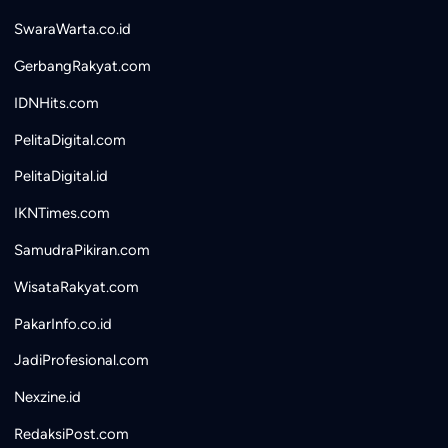
SwaraWarta.co.id
GerbangRakyat.com
IDNHits.com
PelitaDigital.com
PelitaDigital.id
IKNTimes.com
SamudraPikiran.com
WisataRakyat.com
PakarInfo.co.id
JadiProfesional.com
Nexzine.id
RedaksiPost.com