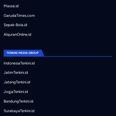
Massa.id
GarudaTimes.com
Sepak-Bola.id
AlquranOnline.id
TERKINI MEDIA GROUP
IndonesiaTerkini.id
JatimTerkini.id
JatengTerkini.id
JogjaTerkini.id
BandungTerkini.id
SurabayaTerkini.id