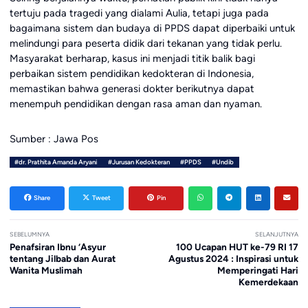
tertuju pada tragedi yang dialami Aulia, tetapi juga pada
bagaimana sistem dan budaya di PPDS dapat diperbaiki untuk
melindungi para peserta didik dari tekanan yang tidak perlu.
Masyarakat berharap, kasus ini menjadi titik balik bagi
perbaikan sistem pendidikan kedokteran di Indonesia,
memastikan bahwa generasi dokter berikutnya dapat
menempuh pendidikan dengan rasa aman dan nyaman.
Sumber : Jawa Pos
#dr. Prathita Amanda Aryani
#Jurusan Kedokteran
#PPDS
#Undib
Share
Tweet
Pin
SEBELUMNYA
SELANJUTNYA
Penafsiran Ibnu ‘Asyur
100 Ucapan HUT ke-79 RI 17
tentang Jilbab dan Aurat
Agustus 2024 : Inspirasi untuk
Wanita Muslimah
Memperingati Hari
Kemerdekaan