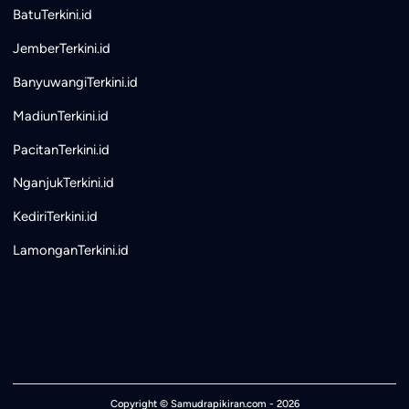
BatuTerkini.id
JemberTerkini.id
BanyuwangiTerkini.id
MadiunTerkini.id
PacitanTerkini.id
NganjukTerkini.id
KediriTerkini.id
LamonganTerkini.id
Copyright ©
Samudrapikiran.com
- 2026