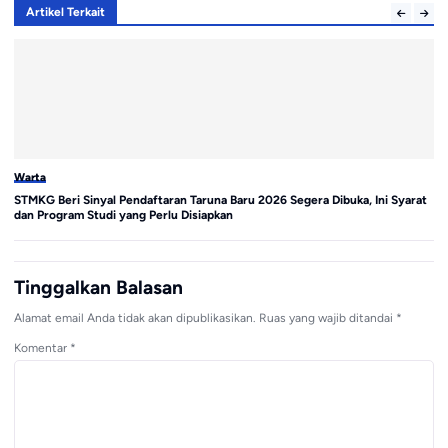
Artikel Terkait
Warta
Wa
STMKG Beri Sinyal Pendaftaran Taruna Baru 2026 Segera Dibuka, Ini Syarat
Ku
dan Program Studi yang Perlu Disiapkan
Di
Tinggalkan Balasan
Alamat email Anda tidak akan dipublikasikan.
Ruas yang wajib ditandai
*
Komentar
*