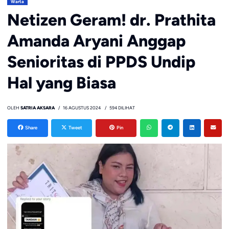
Warta
Netizen Geram! dr. Prathita
Amanda Aryani Anggap
Senioritas di PPDS Undip
Hal yang Biasa
OLEH
SATRIA AKSARA
16 AGUSTUS 2024
594 DILIHAT
Share
Tweet
Pin