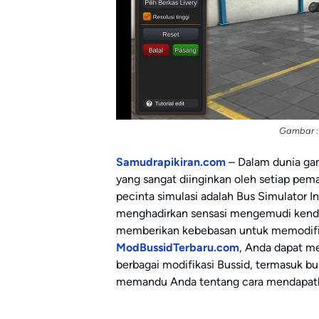
Gambar :
Samudrapikiran.com
– Dalam dunia ga
yang sangat diinginkan oleh setiap pema
pecinta simulasi adalah Bus Simulator I
menghadirkan sensasi mengemudi kendara
memberikan kebebasan untuk memodifika
ModBussidTerbaru.com
, Anda dapat me
berbagai modifikasi Bussid, termasuk bus
memandu Anda tentang cara mendapatka