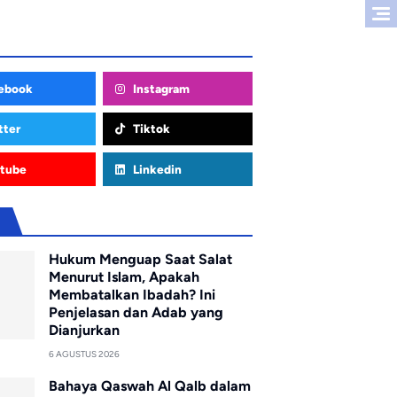
ebook
Instagram
tter
Tiktok
tube
Linkedin
u
Hukum Menguap Saat Salat
Menurut Islam, Apakah
Membatalkan Ibadah? Ini
Penjelasan dan Adab yang
Dianjurkan
6 AGUSTUS 2026
Bahaya Qaswah Al Qalb dalam