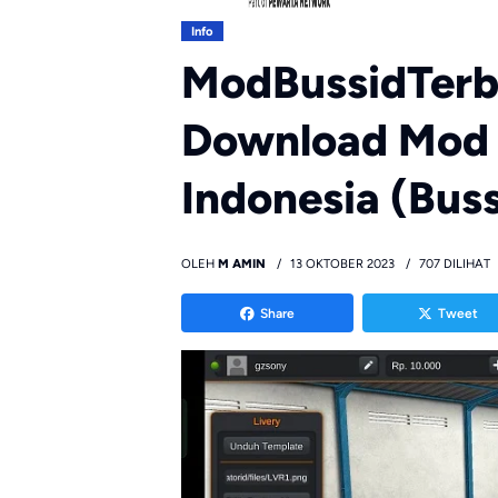
Info
ModBussidTerb
Download Mod 
Indonesia (Buss
OLEH
M AMIN
13 OKTOBER 2023
707 DILIHAT
Share
Tweet