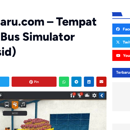
aru.com – Tempat
Fac
Bus Simulator
Twi
id)
You
Terbar
Pin