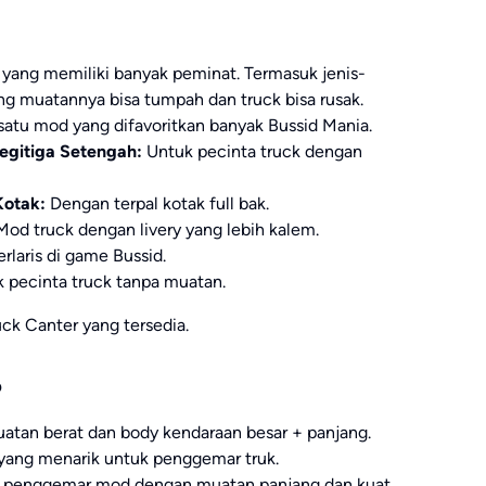
yang memiliki banyak peminat. Termasuk jenis-
ng muatannya bisa tumpah dan truck bisa rusak.
satu mod yang difavoritkan banyak Bussid Mania.
Segitiga Setengah:
Untuk pecinta truck dengan
Kotak:
Dengan terpal kotak full bak.
od truck dengan livery yang lebih kalem.
rlaris di game Bussid.
 pecinta truck tanpa muatan.
uck Canter yang tersedia.
o
atan berat dan body kendaraan besar + panjang.
ang menarik untuk penggemar truk.
 penggemar mod dengan muatan panjang dan kuat.