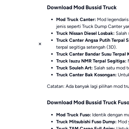
Download Mod Bussid Truck
Mod Truck Canter:
Mod legendaris 
jenis seperti Truck Dump Canter ya
Truck Nissan Diesel Losbak:
Salah 
Truck Canter Angsa Putih Terpal 
terpal segitiga setengah (3D).
Truck Canter Bandar Susu Terpal 
Truck Isuzu NMR Terpal Segitiga:
M
Truck Souleh Art:
Salah satu mod te
Truck Canter Bak Kosongan:
Untuk
Catatan: Ada banyak lagi pilihan mod tr
Download Mod Bussid Truck Fus
Mod Truck Fuso:
Identik dengan mu
Truck Mitsubishi Fuso Dump:
Mod y
Truck TAM Cargo Full Anim:
Untuk