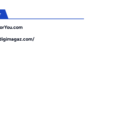
r
orYou.com
/digimagaz.com/