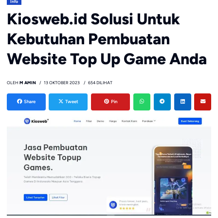
Info
Kiosweb.id Solusi Untuk
Kebutuhan Pembuatan
Website Top Up Game Anda
OLEH
M AMIN
13 OKTOBER 2023
654 DILIHAT
Share
Tweet
Pin