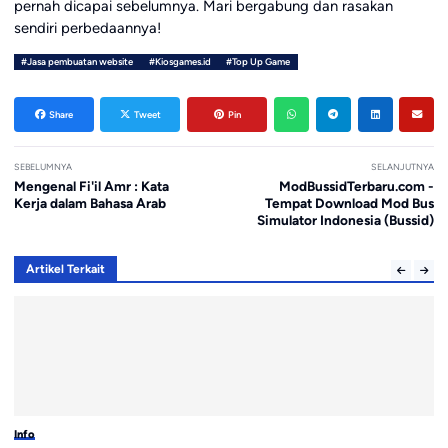
pernah dicapai sebelumnya. Mari bergabung dan rasakan
sendiri perbedaannya!
#Jasa pembuatan website
#Kiosgames.id
#Top Up Game
Share
Tweet
Pin
SEBELUMNYA
SELANJUTNYA
Mengenal Fi'il Amr : Kata
ModBussidTerbaru.com -
Kerja dalam Bahasa Arab
Tempat Download Mod Bus
Simulator Indonesia (Bussid)
Artikel Terkait
Info
In