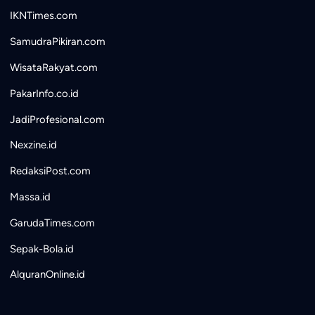
IKNTimes.com
SamudraPikiran.com
WisataRakyat.com
PakarInfo.co.id
JadiProfesional.com
Nexzine.id
RedaksiPost.com
Massa.id
GarudaTimes.com
Sepak-Bola.id
AlquranOnline.id