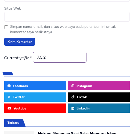
Situs Web
Simpan nama, email, dan situs web saya pada peramban ini untuk
komentar saya berikutnya.
Current ye@r
*
Facebook
Instagram
Twitter
Tiktok
Youtube
Linkedin
Terbaru
Hukum Menguap Saat Salat Menurut Islam,