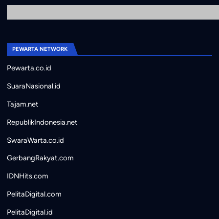
PEWARTA NETWORK
Pewarta.co.id
SuaraNasional.id
Tajam.net
RepublikIndonesia.net
SwaraWarta.co.id
GerbangRakyat.com
IDNHits.com
PelitaDigital.com
PelitaDigital.id