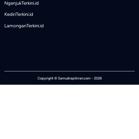
NganjukTerkini.id
KediriTerkini.id
LamonganTerkini.id
Copyright ©
Samudrapikiran.com
- 2026