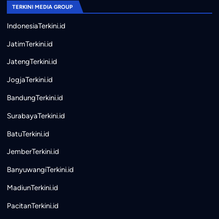
TERKINI MEDIA GROUP
IndonesiaTerkini.id
JatimTerkini.id
JatengTerkini.id
JogjaTerkini.id
BandungTerkini.id
SurabayaTerkini.id
BatuTerkini.id
JemberTerkini.id
BanyuwangiTerkini.id
MadiunTerkini.id
PacitanTerkini.id