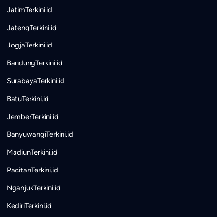
JatimTerkini.id
JatengTerkini.id
JogjaTerkini.id
BandungTerkini.id
SurabayaTerkini.id
BatuTerkini.id
JemberTerkini.id
BanyuwangiTerkini.id
MadiunTerkini.id
PacitanTerkini.id
NganjukTerkini.id
KediriTerkini.id