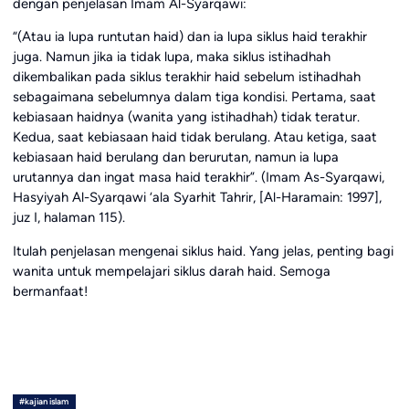
dengan penjelasan Imam Al-Syarqawi:
“(Atau ia lupa runtutan haid) dan ia lupa siklus haid terakhir
juga. Namun jika ia tidak lupa, maka siklus istihadhah
dikembalikan pada siklus terakhir haid sebelum istihadhah
sebagaimana sebelumnya dalam tiga kondisi. Pertama, saat
kebiasaan haidnya (wanita yang istihadhah) tidak teratur.
Kedua, saat kebiasaan haid tidak berulang. Atau ketiga, saat
kebiasaan haid berulang dan berurutan, namun ia lupa
urutannya dan ingat masa haid terakhir”. (Imam As-Syarqawi,
Hasyiyah Al-Syarqawi ‘ala Syarhit Tahrir, [Al-Haramain: 1997],
juz I, halaman 115).
Itulah penjelasan mengenai siklus haid. Yang jelas, penting bagi
wanita untuk mempelajari siklus darah haid. Semoga
bermanfaat!
#kajian islam