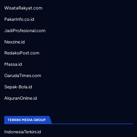
WisataRakyat.com
PakarInfo.co.id
JadiProfesional.com
Nexzine.id
RedaksiPost.com
Massa.id
GarudaTimes.com
Sepak-Bola.id
AlquranOnline.id
TERKINI MEDIA GROUP
IndonesiaTerkini.id