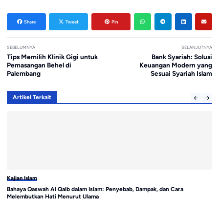
Share
Tweet
Pin
SEBELUMNYA
SELANJUTNYA
Tips Memilih Klinik Gigi untuk
Bank Syariah: Solusi
Pemasangan Behel di
Keuangan Modern yang
Palembang
Sesuai Syariah Islam
Artikel Terkait
Kajian Islam
Ka
Bahaya Qaswah Al Qalb dalam Islam: Penyebab, Dampak, dan Cara
Hu
Melembutkan Hati Menurut Ulama
Me