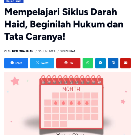
Kajian Islam
Mempelajari Siklus Darah
Haid, Beginilah Hukum dan
Tata Caranya!
OLEH
HETI MUALIMAH
30 JUNI 2024
549 DILIHAT
Share
Tweet
Pin