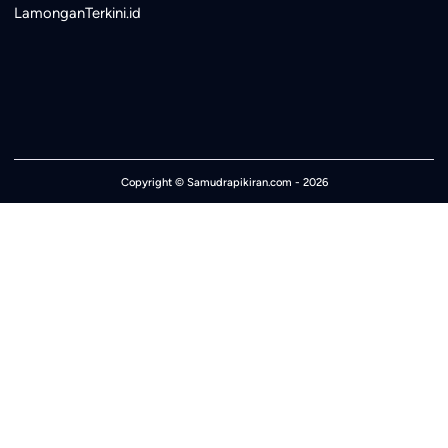
LamonganTerkini.id
Copyright ©
Samudrapikiran.com
- 2026