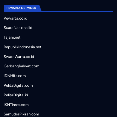
PEWARTA NETWORK
Pewarta.co.id
SuaraNasional.id
Tajam.net
RepublikIndonesia.net
SwaraWarta.co.id
GerbangRakyat.com
IDNHits.com
PelitaDigital.com
PelitaDigital.id
IKNTimes.com
SamudraPikiran.com