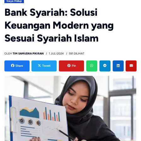
Gaya Hidup
Bank Syariah: Solusi
Keuangan Modern yang
Sesuai Syariah Islam
OLEH
TIM SAMUDRA PIKIRAN
1 JULI 2024
591 DILIHAT
Share
Tweet
Pin