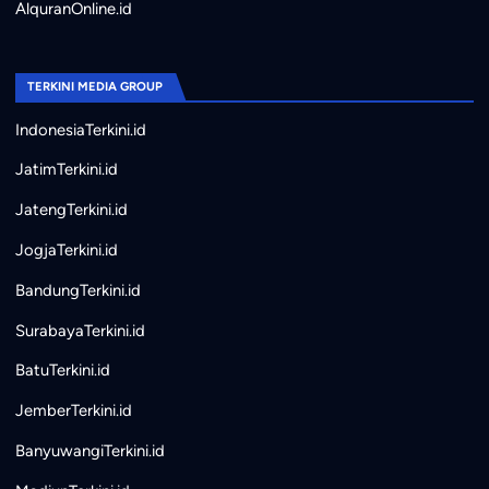
AlquranOnline.id
TERKINI MEDIA GROUP
IndonesiaTerkini.id
JatimTerkini.id
JatengTerkini.id
JogjaTerkini.id
BandungTerkini.id
SurabayaTerkini.id
BatuTerkini.id
JemberTerkini.id
BanyuwangiTerkini.id