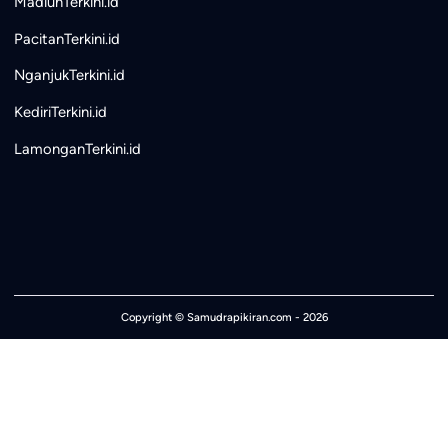
MadiunTerkini.id
PacitanTerkini.id
NganjukTerkini.id
KediriTerkini.id
LamonganTerkini.id
Copyright ©
Samudrapikiran.com
- 2026