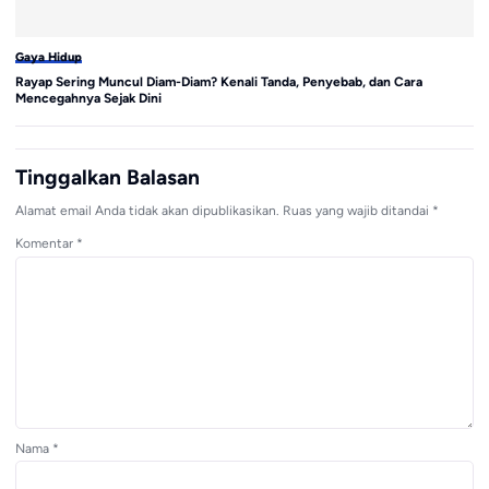
Gaya Hidup
Ga
Rayap Sering Muncul Diam-Diam? Kenali Tanda, Penyebab, dan Cara
Pa
Mencegahnya Sejak Dini
A
Tinggalkan Balasan
Alamat email Anda tidak akan dipublikasikan.
Ruas yang wajib ditandai
*
Komentar
*
Nama
*