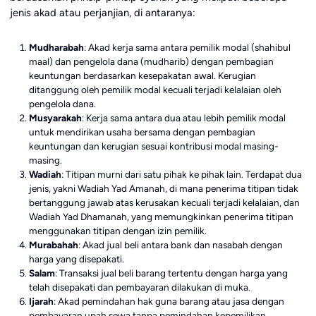
jenis akad atau perjanjian, di antaranya:
Mudharabah
: Akad kerja sama antara pemilik modal (shahibul
maal) dan pengelola dana (mudharib) dengan pembagian
keuntungan berdasarkan kesepakatan awal. Kerugian
ditanggung oleh pemilik modal kecuali terjadi kelalaian oleh
pengelola dana.
Musyarakah
: Kerja sama antara dua atau lebih pemilik modal
untuk mendirikan usaha bersama dengan pembagian
keuntungan dan kerugian sesuai kontribusi modal masing-
masing.
Wadiah
: Titipan murni dari satu pihak ke pihak lain. Terdapat dua
jenis, yakni Wadiah Yad Amanah, di mana penerima titipan tidak
bertanggung jawab atas kerusakan kecuali terjadi kelalaian, dan
Wadiah Yad Dhamanah, yang memungkinkan penerima titipan
menggunakan titipan dengan izin pemilik.
Murabahah
: Akad jual beli antara bank dan nasabah dengan
harga yang disepakati.
Salam
: Transaksi jual beli barang tertentu dengan harga yang
telah disepakati dan pembayaran dilakukan di muka.
Ijarah
: Akad pemindahan hak guna barang atau jasa dengan
pembayaran upah sewa tanpa pemindahan kepemilikan.