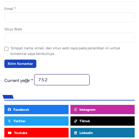
Email
*
Situs Web
Simpan nama, email, dan situs web saya pada peramban ini untuk
komentar saya berikutnya.
Current ye@r
*
Facebook
Instagram
Twitter
Tiktok
Youtube
Linkedin