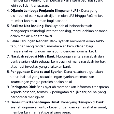
memberikan keuntungan berdasarkan sistem bagi hasil yang
lebih adil dan transparan.
Dijamin Lembaga Penjamin Simpanan (LPS)
: Dana yang
disimpan di bank syariah dijamin oleh LPS hingga Rp2 miliar,
memberikan rasa aman bagi nasabah.
Fasilitas Net Banking
: Bank syariah di Indonesia telah
mengadopsi teknologi internet banking, memudahkan nasabah
dalam melakukan transaksi.
Saldo Tabungan Rendah
: Bank syariah memberlakukan saldo
tabungan yang rendah, memberikan kemudahan bagi
masyarakat yang ingin menabung dengan nominal kecil.
Nasabah sebagai Mitra Bank
: Hubungan antara nasabah dan
bank syariah lebih sebagai kemitraan, di mana nasabah berhak
atas hasil investasi yang dilakukan bank.
Penggunaan Dana sesuai Syariah
: Dana nasabah digunakan
untuk hal-hal yang sesuai dengan syariah, memastikan
keuntungan yang diperoleh adalah halal.
Peringatan Dini
: Bank syariah memberikan informasi transparan
kepada nasabah, termasuk peringatan dini jika terjadi hal yang
berpotensi merugikan.
Dana untuk Kepentingan Umat
: Dana yang disimpan di bank
syariah digunakan untuk kepentingan dan kemaslahatan umat,
memberikan manfaat sosial yang besar.