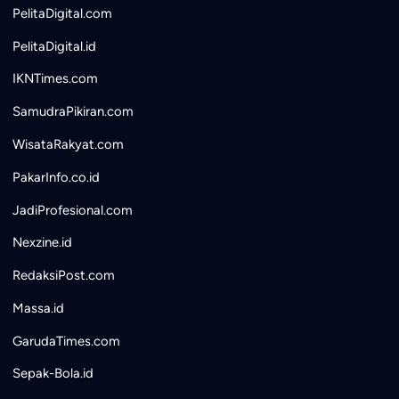
PelitaDigital.com
PelitaDigital.id
IKNTimes.com
SamudraPikiran.com
WisataRakyat.com
PakarInfo.co.id
JadiProfesional.com
Nexzine.id
RedaksiPost.com
Massa.id
GarudaTimes.com
Sepak-Bola.id