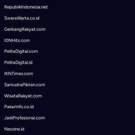
RepublikIndonesia.net
SwaraWarta.co.id
GerbangRakyat.com
IDNHits.com
PelitaDigital.com
PelitaDigital.id
IKNTimes.com
SamudraPikiran.com
WisataRakyat.com
PakarInfo.co.id
JadiProfesional.com
Nexzine.id