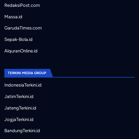
RedaksiPost.com
Massa.id
GarudaTimes.com
Sepak-Bola.id
AlquranOnline.id
TERKINI MEDIA GROUP
IndonesiaTerkini.id
JatimTerkini.id
JatengTerkini.id
JogjaTerkini.id
BandungTerkini.id