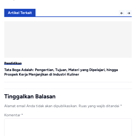
Artikel Terkait
Pendidikan
Pe
Tata Boga Adalah: Pengertian, Tujuan, Materi yang Dipelajari, hingga
4 
Prospek Kerja Menjanjikan di Industri Kuliner
Ca
Tinggalkan Balasan
Alamat email Anda tidak akan dipublikasikan.
Ruas yang wajib ditandai
*
Komentar
*