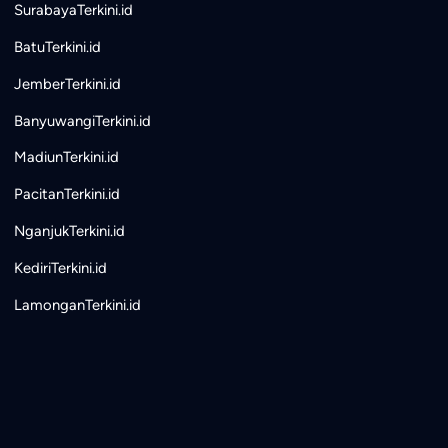
SurabayaTerkini.id
BatuTerkini.id
JemberTerkini.id
BanyuwangiTerkini.id
MadiunTerkini.id
PacitanTerkini.id
NganjukTerkini.id
KediriTerkini.id
LamonganTerkini.id