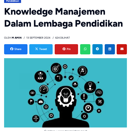
Pendidikan
Knowledge Manajemen
Dalam Lembaga Pendidikan
OLEH
M AMIN
13 SEPTEMBER 2024
624 DILIHAT
Share
Tweet
Pin