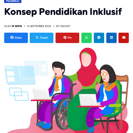
Pendidikan
Konsep Pendidikan Inklusif
OLEH
M AMIN
13 SEPTEMBER 2024
611 DILIHAT
Share
Tweet
Pin