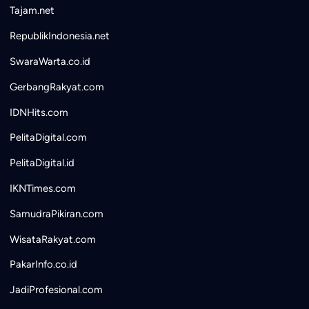
Tajam.net
RepublikIndonesia.net
SwaraWarta.co.id
GerbangRakyat.com
IDNHits.com
PelitaDigital.com
PelitaDigital.id
IKNTimes.com
SamudraPikiran.com
WisataRakyat.com
PakarInfo.co.id
JadiProfesional.com