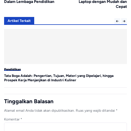
Dalam Lembaga Pendidikan
Laptop dengan Mudah dan
Cepat
Artikel Terkait
Pendidikan
Pe
Tata Boga Adalah: Pengertian, Tujuan, Materi yang Dipelajari, hingga
4 
Prospek Kerja Menjanjikan di Industri Kuliner
Ca
Tinggalkan Balasan
Alamat email Anda tidak akan dipublikasikan.
Ruas yang wajib ditandai
*
Komentar
*