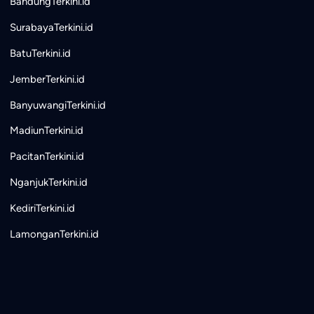
BandungTerkini.id
SurabayaTerkini.id
BatuTerkini.id
JemberTerkini.id
BanyuwangiTerkini.id
MadiunTerkini.id
PacitanTerkini.id
NganjukTerkini.id
KediriTerkini.id
LamonganTerkini.id