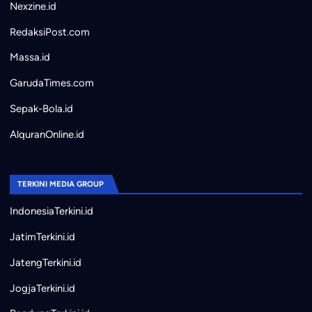
Nexzine.id
RedaksiPost.com
Massa.id
GarudaTimes.com
Sepak-Bola.id
AlquranOnline.id
TERKINI MEDIA GROUP
IndonesiaTerkini.id
JatimTerkini.id
JatengTerkini.id
JogjaTerkini.id