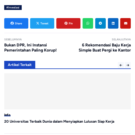
#Investasi
Share
Tweet
Pin
SEBELUMNYA
SELANJUTNYA
Bukan DPR, Ini Instansi
6 Rekomendasi Baju Kerja
Pemerintahan Paling Korup!
Simple Buat Pergi ke Kantor
Artikel Terkait
Info
In
20 Universitas Terbaik Dunia dalam Menyiapkan Lulusan Siap Kerja
MP