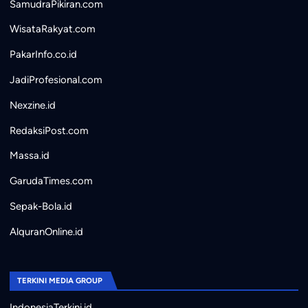
SamudraPikiran.com
WisataRakyat.com
PakarInfo.co.id
JadiProfesional.com
Nexzine.id
RedaksiPost.com
Massa.id
GarudaTimes.com
Sepak-Bola.id
AlquranOnline.id
TERKINI MEDIA GROUP
IndonesiaTerkini.id