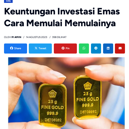
Info
Keuntungan Investasi Emas
Cara Memulai Memulainya
OLEH
M AMIN
14 AGUSTUS 2023
398 DILIHAT
Share
Tweet
Pin