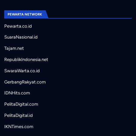
PEWARTA NETWORK
Pewarta.co.id
SuaraNasional.id
Tajam.net
RepublikIndonesia.net
SwaraWarta.co.id
GerbangRakyat.com
IDNHits.com
PelitaDigital.com
PelitaDigital.id
IKNTimes.com