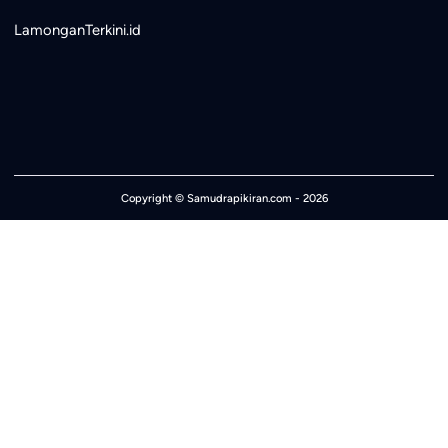
LamonganTerkini.id
Copyright ©
Samudrapikiran.com
- 2026