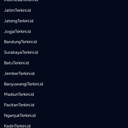
JatimTerkini.id
JatengTerkini.id
JogjaTerkini.id
BandungTerkini.id
SurabayaTerkini.id
BatuTerkini.id
JemberTerkini.id
BanyuwangiTerkini.id
MadiunTerkini.id
PacitanTerkini.id
NganjukTerkini.id
KediriTerkini.id