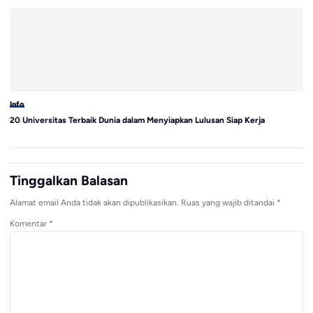
Info
In
20 Universitas Terbaik Dunia dalam Menyiapkan Lulusan Siap Kerja
MP
Tinggalkan Balasan
Alamat email Anda tidak akan dipublikasikan.
Ruas yang wajib ditandai
*
Komentar
*