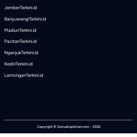
JemberTerkini.id
BanyuwangiTerkini.id
MadiunTerkini.id
PacitanTerkini.id
NganjukTerkini.id
KediriTerkini.id
LamonganTerkini.id
Copyright ©
Samudrapikiran.com
- 2026