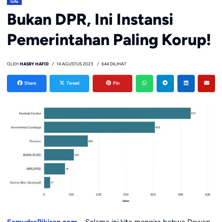
Info
Bukan DPR, Ini Instansi
Pemerintahan Paling Korup!
OLEH
HASBY HAFID
14 AGUSTUS 2023
644 DILIHAT
Share
Tweet
Pin