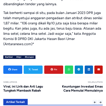
dibandingkan tender yang lainnya.
Tak berhenti sampai di situ, pada bulan Januari 2023 DPR juga
telah menyetujui anggaran pengadaan dan atribut dinas senilai
1,87 miliar. “106 orang dikali Rp10 juta saja bisa berapa miliar
begitu. Kan jelas juga, itu ada jas, terus baju biasa. Atasan ada
lima setel, celana lima setel. Jadi wajar saja,” kata Anggota
Komisi B DPRD DKI Jakarta Hasan Basri Umar
(Antaranews.com)*
#artikel
#dpr
#korupsi
Share
Tweet
Pin
SEBELUMNYA
SELANJUTNYA
Viral, ini Lirik dan Arti Lagu
Keuntungan Investasi Emas
Tungkek Mambaok Rabah
Cara Memulai Memulainya
Artikel Terkait