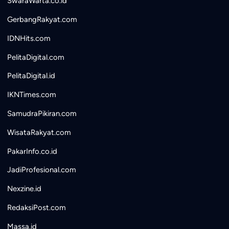
SwaraWarta.co.id
GerbangRakyat.com
IDNHits.com
PelitaDigital.com
PelitaDigital.id
IKNTimes.com
SamudraPikiran.com
WisataRakyat.com
PakarInfo.co.id
JadiProfesional.com
Nexzine.id
RedaksiPost.com
Massa.id