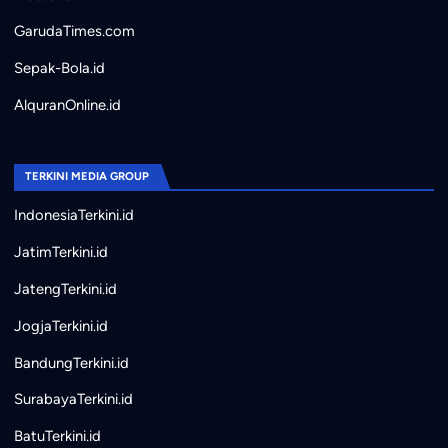
GarudaTimes.com
Sepak-Bola.id
AlquranOnline.id
TERKINI MEDIA GROUP
IndonesiaTerkini.id
JatimTerkini.id
JatengTerkini.id
JogjaTerkini.id
BandungTerkini.id
SurabayaTerkini.id
BatuTerkini.id