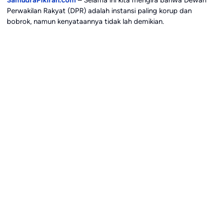
SamudraPikiran.com
– Selama ini kita mengira bahwa Dewan
Perwakilan Rakyat (DPR) adalah instansi paling korup dan
bobrok, namun kenyataannya tidak lah demikian.