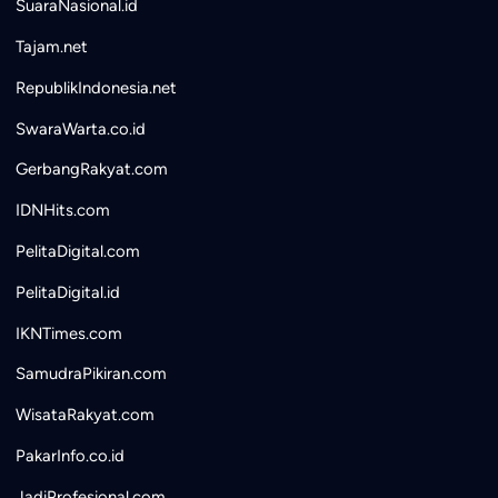
SuaraNasional.id
Tajam.net
RepublikIndonesia.net
SwaraWarta.co.id
GerbangRakyat.com
IDNHits.com
PelitaDigital.com
PelitaDigital.id
IKNTimes.com
SamudraPikiran.com
WisataRakyat.com
PakarInfo.co.id
JadiProfesional.com