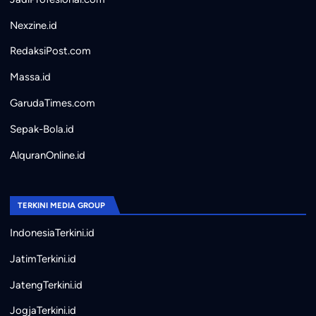
Nexzine.id
RedaksiPost.com
Massa.id
GarudaTimes.com
Sepak-Bola.id
AlquranOnline.id
TERKINI MEDIA GROUP
IndonesiaTerkini.id
JatimTerkini.id
JatengTerkini.id
JogjaTerkini.id