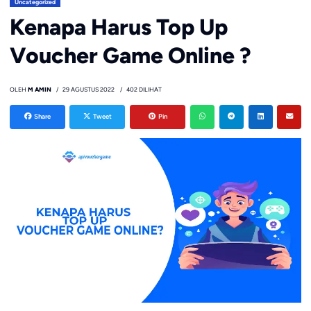
Uncategorized
Kenapa Harus Top Up
Voucher Game Online ?
OLEH
M AMIN
29 AGUSTUS 2022
402 DILIHAT
Share
Tweet
Pin