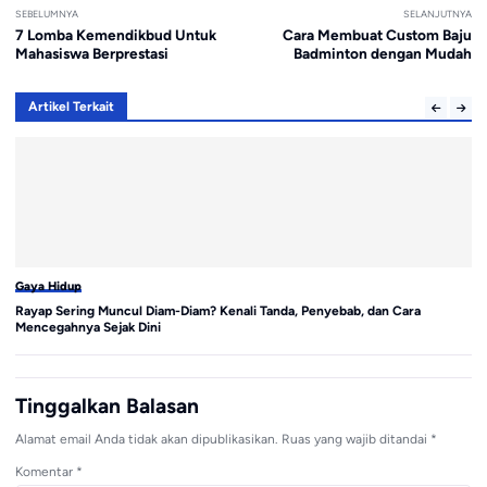
SEBELUMNYA
SELANJUTNYA
7 Lomba Kemendikbud Untuk
Cara Membuat Custom Baju
Mahasiswa Berprestasi
Badminton dengan Mudah
Artikel Terkait
Gaya Hidup
Ga
Rayap Sering Muncul Diam-Diam? Kenali Tanda, Penyebab, dan Cara
Pa
Mencegahnya Sejak Dini
A
Tinggalkan Balasan
Alamat email Anda tidak akan dipublikasikan.
Ruas yang wajib ditandai
*
Komentar
*