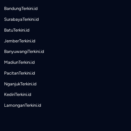
BandungTerkini.id
SurabayaTerkini.id
BatuTerkini.id
JemberTerkini.id
BanyuwangiTerkini.id
MadiunTerkini.id
PacitanTerkini.id
NganjukTerkini.id
KediriTerkini.id
LamonganTerkini.id