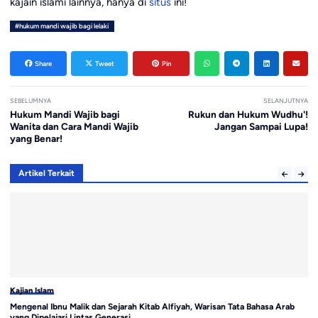
kajain islami lainnya, hanya di
situs
ini!
#hukum mandi wajib bagi lelaki
Share
Tweet
Pin
SEBELUMNYA
SELANJUTNYA
Hukum Mandi Wajib bagi
Rukun dan Hukum Wudhu'!
Wanita dan Cara Mandi Wajib
Jangan Sampai Lupa!
yang Benar!
Artikel Terkait
Kajian Islam
Ka
Mengenal Ibnu Malik dan Sejarah Kitab Alfiyah, Warisan Tata Bahasa Arab
Be
yang Dipelajari Lintas Generasi
Pe