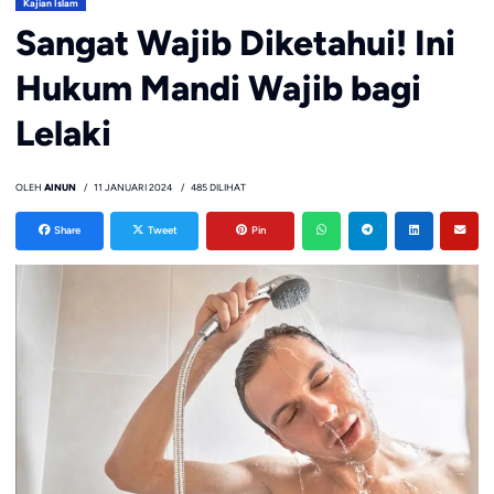
Kajian Islam
Sangat Wajib Diketahui! Ini
Hukum Mandi Wajib bagi
Lelaki
OLEH
AINUN
11 JANUARI 2024
485 DILIHAT
Share
Tweet
Pin