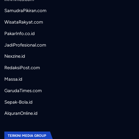
SamudraPikiran.com
WisataRakyat.com
PakarInfo.co.id
JadiProfesional.com
Nexzine.id
RedaksiPost.com
Massa.id
GarudaTimes.com
Sepak-Bola.id
AlquranOnline.id
TERKINI MEDIA GROUP