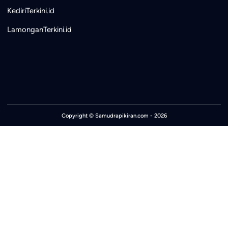
KediriTerkini.id
LamonganTerkini.id
Copyright ©
Samudrapikiran.com
- 2026