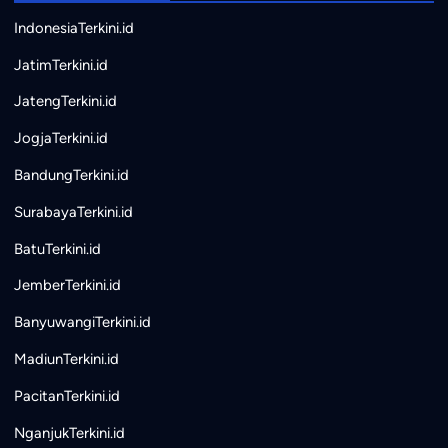
IndonesiaTerkini.id
JatimTerkini.id
JatengTerkini.id
JogjaTerkini.id
BandungTerkini.id
SurabayaTerkini.id
BatuTerkini.id
JemberTerkini.id
BanyuwangiTerkini.id
MadiunTerkini.id
PacitanTerkini.id
NganjukTerkini.id