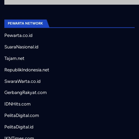
PEWARTA NETWORK
Pewarta.co.id
SuaraNasional.id
Tajam.net
RepublikIndonesia.net
SwaraWarta.co.id
GerbangRakyat.com
IDNHits.com
PelitaDigital.com
PelitaDigital.id
IKNTimes.com