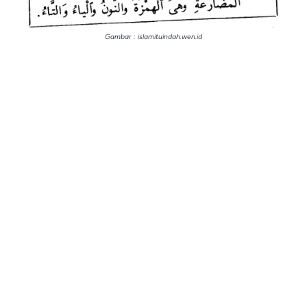
Gambar : islamituindah.wen.id