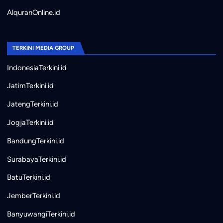
AlquranOnline.id
TERKINI MEDIA GROUP
IndonesiaTerkini.id
JatimTerkini.id
JatengTerkini.id
JogjaTerkini.id
BandungTerkini.id
SurabayaTerkini.id
BatuTerkini.id
JemberTerkini.id
BanyuwangiTerkini.id