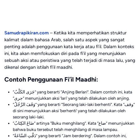
Samudrapikiran.com
– Ketika kita memperhatikan struktur
kalimat dalam bahasa Arab, salah satu aspek yang sangat
penting adalah penggunaan kata kerja atau fi’il. Dalam konteks
ini, kita akan memfokuskan diri pada fi’il yang menunjukkan
sebuah aksi atau peristiwa yang telah terjadi di masa lalu, yang
dikenal dengan istilah fi’il maadhi.
Contoh Penggunaan Fi’il Maadhi:
“جَرَى الكَلْبُ” yang berarti “Anjing Berlari”. Dalam contoh ini, kata
“جرى” menunjukkan aksi ‘lari’ yang telah dilakukan oleh anjing.
“وَقَفَ الرَّجُلُ” yang berarti “Seorang laki-laki berhenti”. Kata “وقف”
di sini menunjukkan aksi ‘berhenti’ yang telah dilakukan oleh
seorang laki-laki.
“ضَاعَ الكِتَابُ” artinya “Buku menghilang”. Kata “ضاع” menunjukkan
bahwa buku tersebut telah menghilang di masa lampau.
“دَقَّتِ السَّاعَةُ” yang berarti “Jam berdering”. Dalam contoh ini,