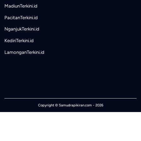
MadiunTerkini.id
PacitanTerkini.id
NganjukTerkini.id
KediriTerkini.id
LamonganTerkini.id
Copyright ©
Samudrapikiran.com
- 2026