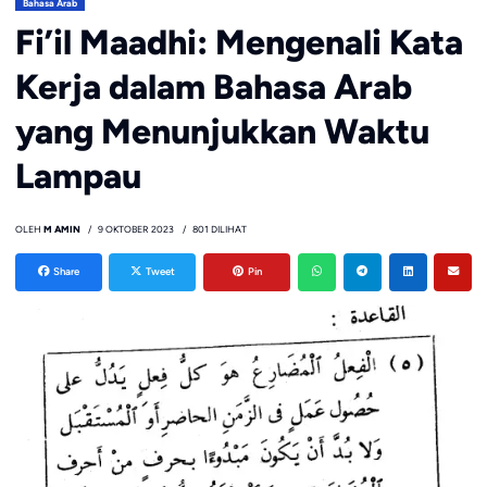
Bahasa Arab
Fi’il Maadhi: Mengenali Kata
Kerja dalam Bahasa Arab
yang Menunjukkan Waktu
Lampau
OLEH
M AMIN
9 OKTOBER 2023
801 DILIHAT
Share
Tweet
Pin