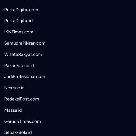
PelitaDigital.com
PelitaDigital.id
IKNTimes.com
SamudraPikiran.com
WisataRakyat.com
PakarInfo.co.id
JadiProfesional.com
Nexzine.id
RedaksiPost.com
Massa.id
GarudaTimes.com
Sepak-Bola.id