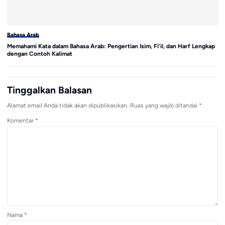
Bahasa Arab
Ba
Memahami Kata dalam Bahasa Arab: Pengertian Isim, Fi’il, dan Harf Lengkap
Me
dengan Contoh Kalimat
Co
Tinggalkan Balasan
Alamat email Anda tidak akan dipublikasikan.
Ruas yang wajib ditandai
*
Komentar
*
Nama
*