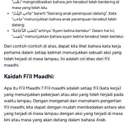
“دقّت” mengindikasikan bahwa jam tersebut telah berdering di
masa yang telah lalu.
“جَاءَتِ البِنْتُ” berarti “Seorang anak perempuan datang”. Kata
“جاءت” menunjukkan bahwa anak perempuan tersebut telah
datang.
“بَاضَتِ الدَّجَاجَةُ” artinya “Ayam betina bertelur”. Dalam hal ini,
“باضت” menunjukkan bahwa ayam betina tersebut telah bertelur.
Dari contoh-contoh di atas, dapat kita lihat bahwa kata kerja
pertama dalam setiap kalimat menunjukkan sebuah aksi yang
telah terjadi di masa lampau. Ini adalah ciri khas dari fi’il
maadhi.
Kaidah Fi’il Maadhi:
Apa itu Fi’il Maadhi ? Fi’il maadhi adalah setiap fi’il (kata kerja)
yang menunjukkan pekerjaan atau aksi yang telah terjadi pada
waktu lampau. Dengan mengenali dan memahami pengertian
fi’il maadhi, kita dapat dengan mudah membedakan antara aksi
yang terjadi di masa lampau dengan aksi yang terjadi di masa
kini atau masa yang akan datang dalam bahasa Arab.