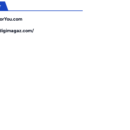
r
orYou.com
/digimagaz.com/