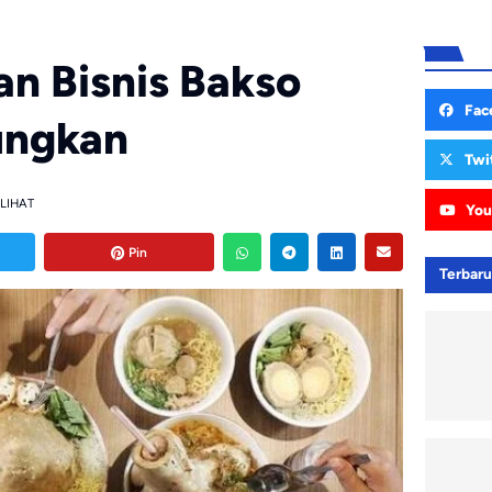
an Bisnis Bakso
Fac
ungkan
Twi
ILIHAT
You
Pin
Terbar