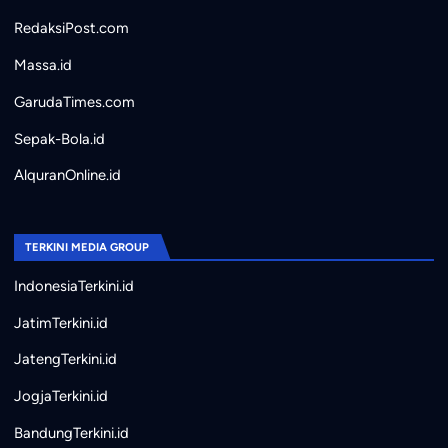
RedaksiPost.com
Massa.id
GarudaTimes.com
Sepak-Bola.id
AlquranOnline.id
TERKINI MEDIA GROUP
IndonesiaTerkini.id
JatimTerkini.id
JatengTerkini.id
JogjaTerkini.id
BandungTerkini.id