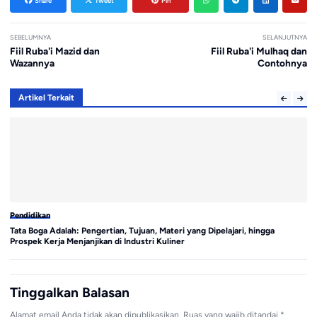
Share
Tweet
Pin
SEBELUMNYA
SELANJUTNYA
Fiil Ruba'i Mazid dan
Fiil Ruba'i Mulhaq dan
Wazannya
Contohnya
Artikel Terkait
Pendidikan
Pe
Tata Boga Adalah: Pengertian, Tujuan, Materi yang Dipelajari, hingga
4 
Prospek Kerja Menjanjikan di Industri Kuliner
Ca
Tinggalkan Balasan
Alamat email Anda tidak akan dipublikasikan.
Ruas yang wajib ditandai
*