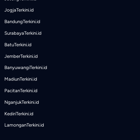
JogjaTerkini.id
BandungTerkini.id
SurabayaTerkini.id
BatuTerkini.id
JemberTerkini.id
BanyuwangiTerkini.id
MadiunTerkini.id
PacitanTerkini.id
NganjukTerkini.id
KediriTerkini.id
LamonganTerkini.id