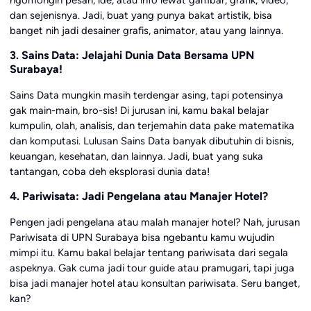
ngomongin pesan, ide, atau info lewat gambar, grafik, video,
dan sejenisnya. Jadi, buat yang punya bakat artistik, bisa
banget nih jadi desainer grafis, animator, atau yang lainnya.
3. Sains Data: Jelajahi Dunia Data Bersama UPN
Surabaya!
Sains Data mungkin masih terdengar asing, tapi potensinya
gak main-main, bro-sis! Di jurusan ini, kamu bakal belajar
kumpulin, olah, analisis, dan terjemahin data pake matematika
dan komputasi. Lulusan Sains Data banyak dibutuhin di bisnis,
keuangan, kesehatan, dan lainnya. Jadi, buat yang suka
tantangan, coba deh eksplorasi dunia data!
4. Pariwisata: Jadi Pengelana atau Manajer Hotel?
Pengen jadi pengelana atau malah manajer hotel? Nah, jurusan
Pariwisata di UPN Surabaya bisa ngebantu kamu wujudin
mimpi itu. Kamu bakal belajar tentang pariwisata dari segala
aspeknya. Gak cuma jadi tour guide atau pramugari, tapi juga
bisa jadi manajer hotel atau konsultan pariwisata. Seru banget,
kan?