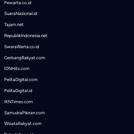
Pewarta.co.id
SuaraNasional.id
Tajam.net
RepublikIndonesia.net
SwaraWarta.co.id
GerbangRakyat.com
IDNHits.com
PelitaDigital.com
PelitaDigital.id
IKNTimes.com
SamudraPikiran.com
WisataRakyat.com