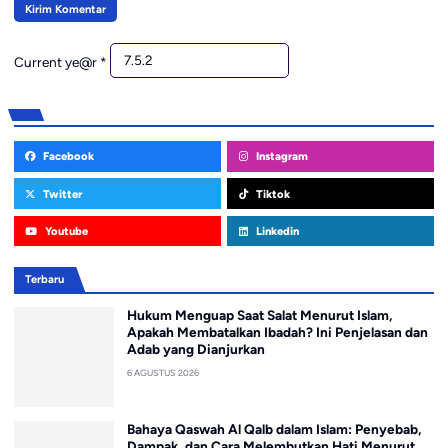
Current ye@r
*
Facebook
Instagram
Twitter
Tiktok
Youtube
Linkedin
Terbaru
Hukum Menguap Saat Salat Menurut Islam,
Apakah Membatalkan Ibadah? Ini Penjelasan dan
Adab yang Dianjurkan
6 AGUSTUS 2026
Bahaya Qaswah Al Qalb dalam Islam: Penyebab,
Dampak, dan Cara Melembutkan Hati Menurut