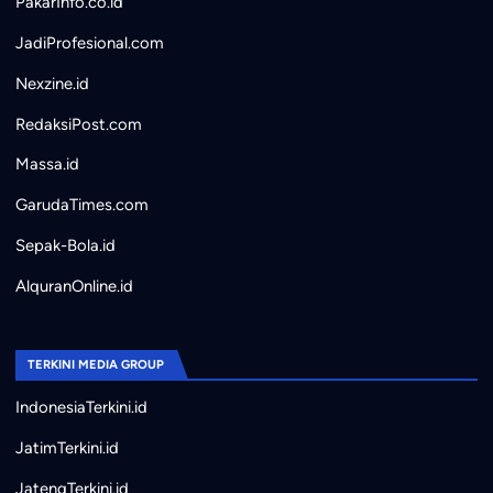
PakarInfo.co.id
JadiProfesional.com
Nexzine.id
RedaksiPost.com
Massa.id
GarudaTimes.com
Sepak-Bola.id
AlquranOnline.id
TERKINI MEDIA GROUP
IndonesiaTerkini.id
JatimTerkini.id
JatengTerkini.id