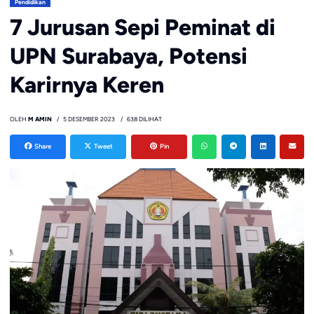
Pendidikan
7 Jurusan Sepi Peminat di
UPN Surabaya, Potensi
Karirnya Keren
OLEH
M AMIN
5 DESEMBER 2023
638 DILIHAT
Share
Tweet
Pin