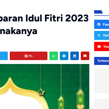
aran Idul Fitri 2023
Fac
unakanya
Twi
You
Pin
Terbar