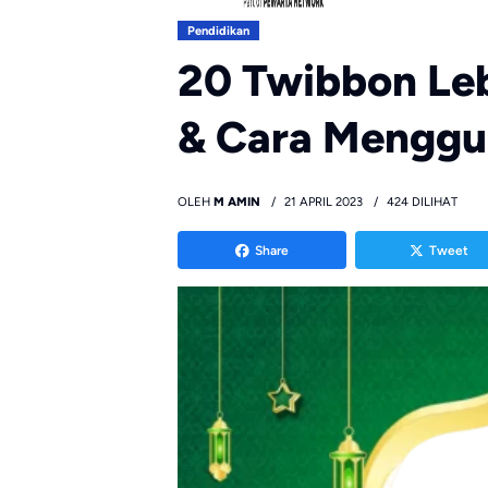
Pendidikan
20 Twibbon Leb
& Cara Mengg
OLEH
M AMIN
21 APRIL 2023
424 DILIHAT
Share
Tweet