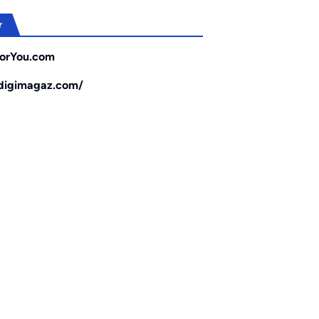
r
orYou.com
/digimagaz.com/