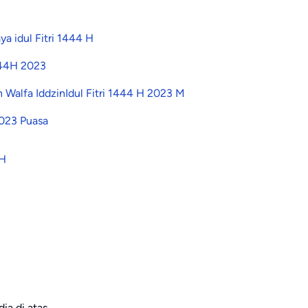
a idul Fitri 1444 H
444H 2023
n Walfa Iddzin
Idul Fitri 1444 H 2023 M
2023 Puasa
 H
ia di atas.