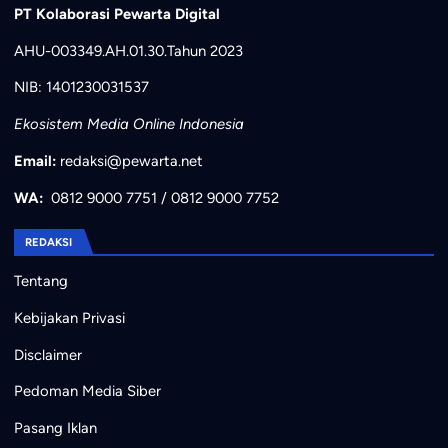
PT Kolaborasi Pewarta Digital
AHU-003349.AH.01.30.Tahun 2023
NIB: 1401230031537
Ekosistem Media Online Indonesia
Email:
redaksi@pewarta.net
WA:
0812 9000 7751
/
0812 9000 7752
REDAKSI
Tentang
Kebijakan Privasi
Disclaimer
Pedoman Media Siber
Pasang Iklan