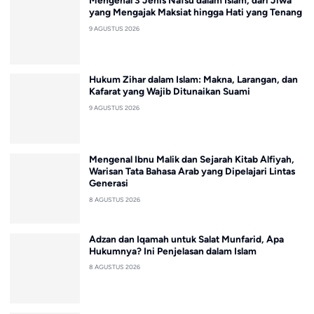
yang Mengajak Maksiat hingga Hati yang Tenang
9 AGUSTUS 2026
Hukum Zihar dalam Islam: Makna, Larangan, dan
Kafarat yang Wajib Ditunaikan Suami
9 AGUSTUS 2026
Mengenal Ibnu Malik dan Sejarah Kitab Alfiyah,
Warisan Tata Bahasa Arab yang Dipelajari Lintas
Generasi
8 AGUSTUS 2026
Adzan dan Iqamah untuk Salat Munfarid, Apa
Hukumnya? Ini Penjelasan dalam Islam
8 AGUSTUS 2026