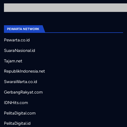
PEWARTA NETWORK
Pewarta.co.id
SuaraNasional.id
Tajam.net
RepublikIndonesia.net
SwaraWarta.co.id
GerbangRakyat.com
IDNHits.com
PelitaDigital.com
PelitaDigital.id