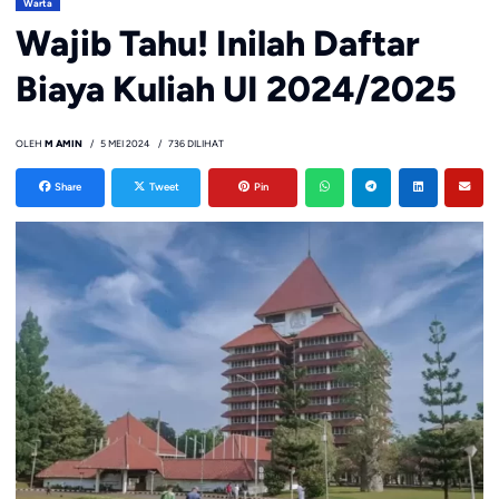
Warta
Wajib Tahu! Inilah Daftar
Biaya Kuliah UI 2024/2025
OLEH
M AMIN
5 MEI 2024
736 DILIHAT
Share
Tweet
Pin