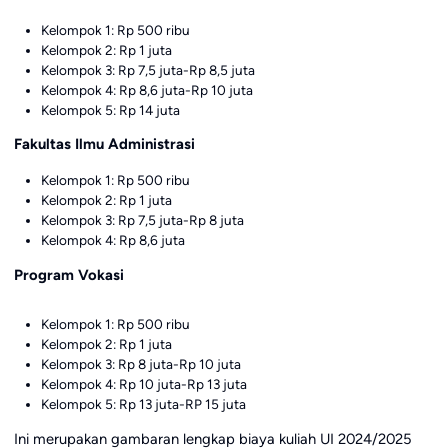
Kelompok 1: Rp 500 ribu
Kelompok 2: Rp 1 juta
Kelompok 3: Rp 7,5 juta-Rp 8,5 juta
Kelompok 4: Rp 8,6 juta-Rp 10 juta
Kelompok 5: Rp 14 juta
Fakultas Ilmu Administrasi
Kelompok 1: Rp 500 ribu
Kelompok 2: Rp 1 juta
Kelompok 3: Rp 7,5 juta-Rp 8 juta
Kelompok 4: Rp 8,6 juta
Program Vokasi
Kelompok 1: Rp 500 ribu
Kelompok 2: Rp 1 juta
Kelompok 3: Rp 8 juta-Rp 10 juta
Kelompok 4: Rp 10 juta-Rp 13 juta
Kelompok 5: Rp 13 juta-RP 15 juta
Ini merupakan gambaran lengkap biaya kuliah UI 2024/2025