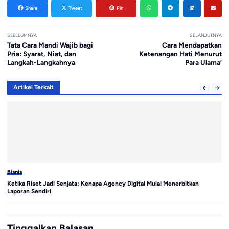
Share
Tweet
Pin
SEBELUMNYA
SELANJUTNYA
Tata Cara Mandi Wajib bagi
Cara Mendapatkan
Pria: Syarat, Niat, dan
Ketenangan Hati Menurut
Langkah-Langkahnya
Para Ulama’
Artikel Terkait
Bisnis
Bi
Ketika Riset Jadi Senjata: Kenapa Agency Digital Mulai Menerbitkan
GE
Laporan Sendiri
Pe
Tinggalkan Balasan