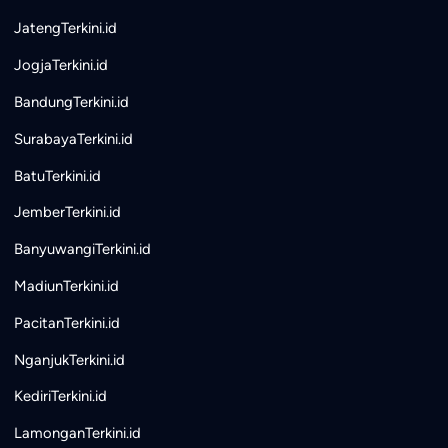
JatengTerkini.id
JogjaTerkini.id
BandungTerkini.id
SurabayaTerkini.id
BatuTerkini.id
JemberTerkini.id
BanyuwangiTerkini.id
MadiunTerkini.id
PacitanTerkini.id
NganjukTerkini.id
KediriTerkini.id
LamonganTerkini.id