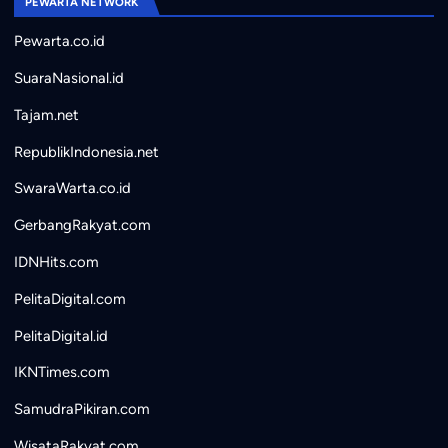
PEWARTA NETWORK
Pewarta.co.id
SuaraNasional.id
Tajam.net
RepublikIndonesia.net
SwaraWarta.co.id
GerbangRakyat.com
IDNHits.com
PelitaDigital.com
PelitaDigital.id
IKNTimes.com
SamudraPikiran.com
WisataRakyat.com