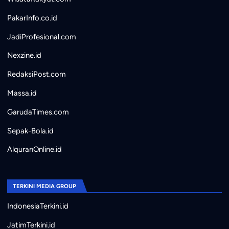
PakarInfo.co.id
JadiProfesional.com
Nexzine.id
RedaksiPost.com
Massa.id
GarudaTimes.com
Sepak-Bola.id
AlquranOnline.id
TERKINI MEDIA GROUP
IndonesiaTerkini.id
JatimTerkini.id