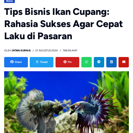
Bisnis
Tips Bisnis Ikan Cupang:
Rahasia Sukses Agar Cepat
Laku di Pasaran
OLEH
INTAN KURNIA
27 AGUSTUS 2024
768 DILIHAT
Share
Tweet
Pin