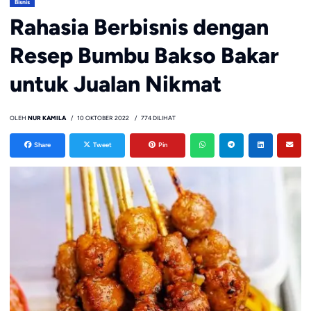
Bisnis
Rahasia Berbisnis dengan
Resep Bumbu Bakso Bakar
untuk Jualan Nikmat
OLEH
NUR KAMILA
10 OKTOBER 2022
774 DILIHAT
Share
Tweet
Pin