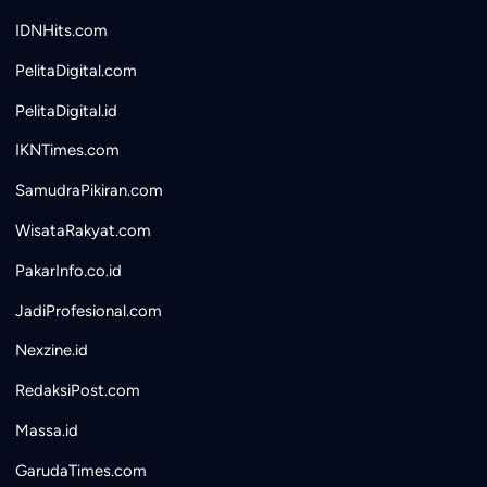
IDNHits.com
PelitaDigital.com
PelitaDigital.id
IKNTimes.com
SamudraPikiran.com
WisataRakyat.com
PakarInfo.co.id
JadiProfesional.com
Nexzine.id
RedaksiPost.com
Massa.id
GarudaTimes.com