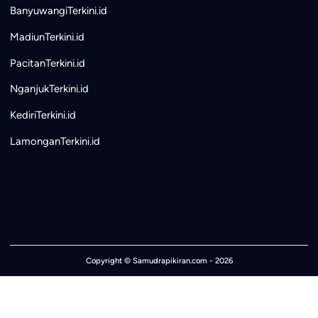
BanyuwangiTerkini.id
MadiunTerkini.id
PacitanTerkini.id
NganjukTerkini.id
KediriTerkini.id
LamonganTerkini.id
Copyright ©
Samudrapikiran.com
- 2026