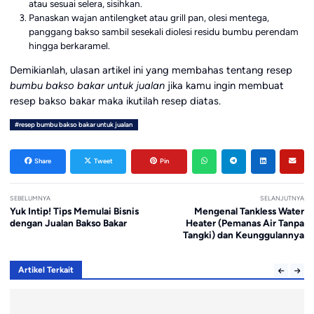
atau sesuai selera, sisihkan.
Panaskan wajan antilengket atau grill pan, olesi mentega,
panggang bakso sambil sesekali diolesi residu bumbu perendam
hingga berkaramel.
Demikianlah, ulasan artikel ini yang membahas tentang resep
bumbu bakso bakar untuk jualan
jika kamu ingin membuat
resep bakso bakar maka ikutilah resep diatas.
#resep bumbu bakso bakar untuk jualan
Share
Tweet
Pin
SEBELUMNYA
SELANJUTNYA
Yuk Intip! Tips Memulai Bisnis
Mengenal Tankless Water
dengan Jualan Bakso Bakar
Heater (Pemanas Air Tanpa
Tangki) dan Keunggulannya
Artikel Terkait