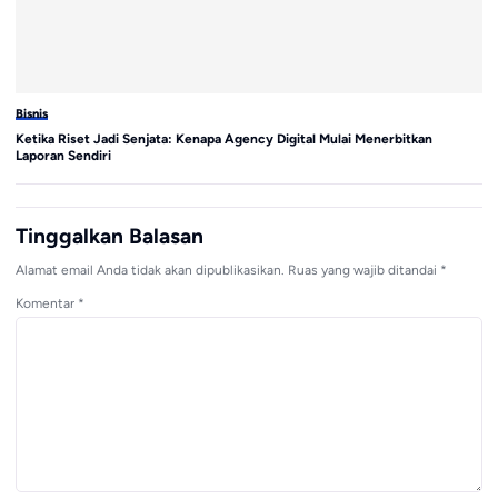
Bisnis
Bi
Ketika Riset Jadi Senjata: Kenapa Agency Digital Mulai Menerbitkan
GE
Laporan Sendiri
Pe
Tinggalkan Balasan
Alamat email Anda tidak akan dipublikasikan.
Ruas yang wajib ditandai
*
Komentar
*