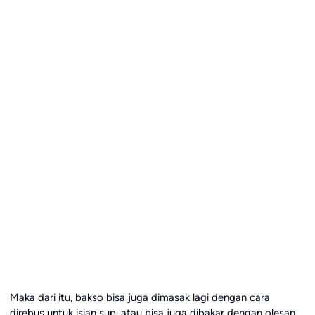
Maka dari itu, bakso bisa juga dimasak lagi dengan cara
direbus untuk isian sup, atau bisa juga dibakar dengan olesan