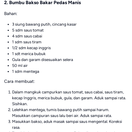
2. Bumbu Bakso Bakar Pedas Manis
Bahan:
3 siung bawang putih, cincang kasar
5 sdm saus tomat
4 sdm saus cabai
1 sdm saus tiram
1/2 sdm kecap inggris
1 sdt merica bubuk
Gula dan garam disesuaikan selera
50 ml air
1 sdm mentega
Cara membuat:
Dalam mangkuk campurkan saus tomat, saus cabai, saus tiram,
kecap Inggris, merica bubuk, gula, dan garam. Aduk sampai rata.
Sisihkan.
Lelehkan mentega, tumis bawang putih sampai harum.
Masukkan campuran saus lalu beri air. Aduk sampai rata.
Masukkan bakso, aduk masak sampai saus mengental. Koreksi
rasa.