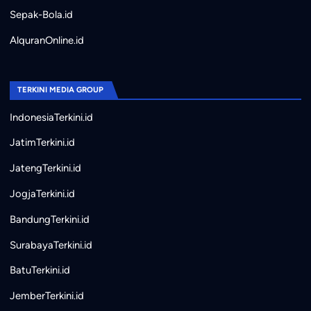
Sepak-Bola.id
AlquranOnline.id
TERKINI MEDIA GROUP
IndonesiaTerkini.id
JatimTerkini.id
JatengTerkini.id
JogjaTerkini.id
BandungTerkini.id
SurabayaTerkini.id
BatuTerkini.id
JemberTerkini.id