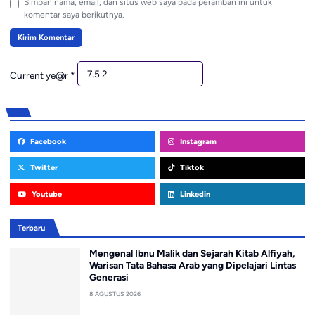
Simpan nama, email, dan situs web saya pada peramban ini untuk
komentar saya berikutnya.
Current ye@r
*
Facebook
Instagram
Twitter
Tiktok
Youtube
Linkedin
Terbaru
Mengenal Ibnu Malik dan Sejarah Kitab Alfiyah,
Warisan Tata Bahasa Arab yang Dipelajari Lintas
Generasi
8 AGUSTUS 2026