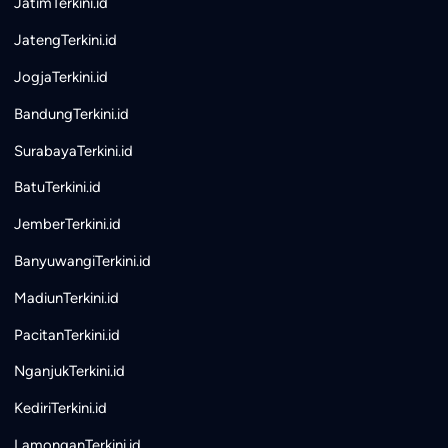
JatimTerkini.id
JatengTerkini.id
JogjaTerkini.id
BandungTerkini.id
SurabayaTerkini.id
BatuTerkini.id
JemberTerkini.id
BanyuwangiTerkini.id
MadiunTerkini.id
PacitanTerkini.id
NganjukTerkini.id
KediriTerkini.id
LamonganTerkini.id