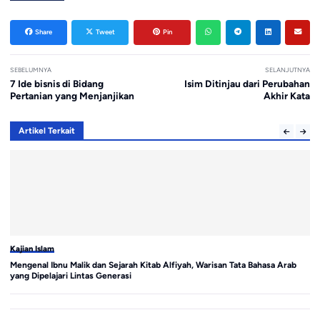
Share
Tweet
Pin
SEBELUMNYA
SELANJUTNYA
7 Ide bisnis di Bidang
Isim Ditinjau dari Perubahan
Pertanian yang Menjanjikan
Akhir Kata
Artikel Terkait
Kajian Islam
Ka
Mengenal Ibnu Malik dan Sejarah Kitab Alfiyah, Warisan Tata Bahasa Arab
Be
yang Dipelajari Lintas Generasi
Pe