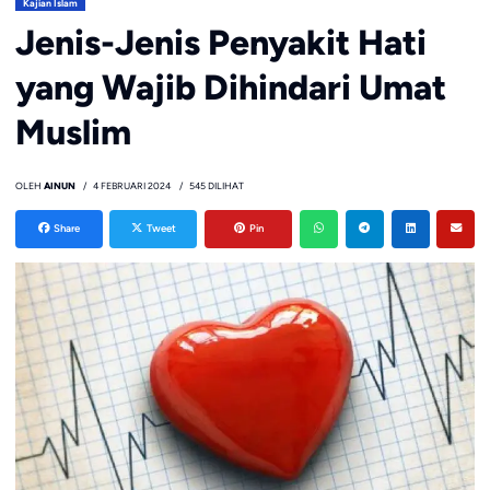
Kajian Islam
Jenis-Jenis Penyakit Hati
yang Wajib Dihindari Umat
Muslim
OLEH
AINUN
4 FEBRUARI 2024
545 DILIHAT
Share
Tweet
Pin