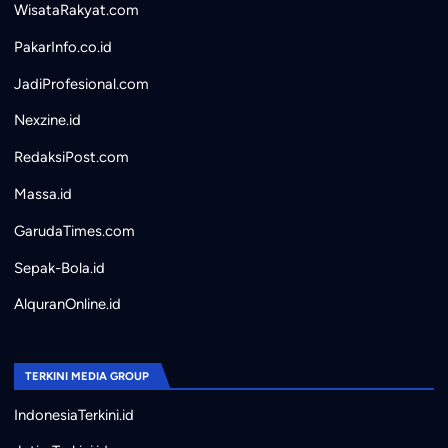
WisataRakyat.com
PakarInfo.co.id
JadiProfesional.com
Nexzine.id
RedaksiPost.com
Massa.id
GarudaTimes.com
Sepak-Bola.id
AlquranOnline.id
TERKINI MEDIA GROUP
IndonesiaTerkini.id