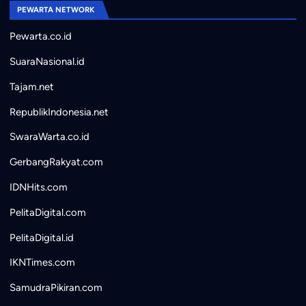
PEWARTA NETWORK
Pewarta.co.id
SuaraNasional.id
Tajam.net
RepublikIndonesia.net
SwaraWarta.co.id
GerbangRakyat.com
IDNHits.com
PelitaDigital.com
PelitaDigital.id
IKNTimes.com
SamudraPikiran.com