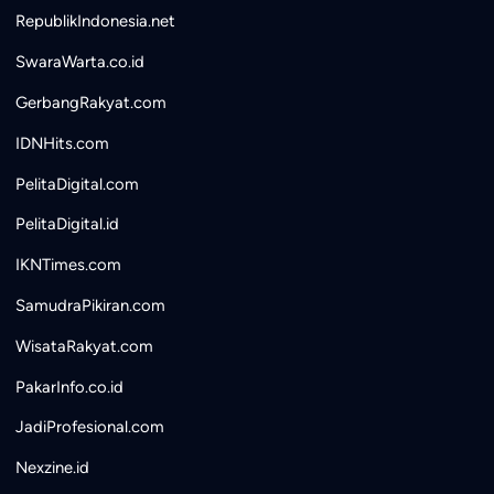
RepublikIndonesia.net
SwaraWarta.co.id
GerbangRakyat.com
IDNHits.com
PelitaDigital.com
PelitaDigital.id
IKNTimes.com
SamudraPikiran.com
WisataRakyat.com
PakarInfo.co.id
JadiProfesional.com
Nexzine.id