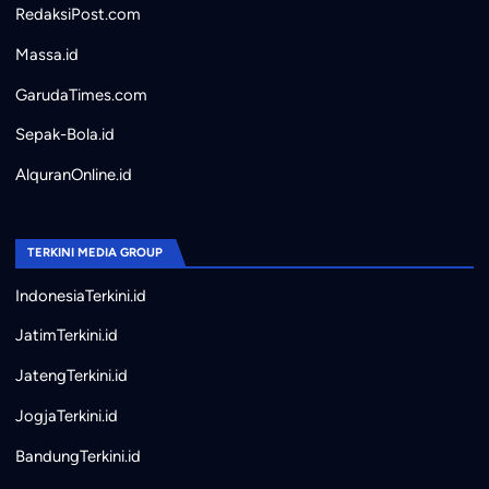
RedaksiPost.com
Massa.id
GarudaTimes.com
Sepak-Bola.id
AlquranOnline.id
TERKINI MEDIA GROUP
IndonesiaTerkini.id
JatimTerkini.id
JatengTerkini.id
JogjaTerkini.id
BandungTerkini.id