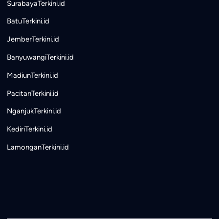
SurabayaTerkini.id
BatuTerkini.id
JemberTerkini.id
BanyuwangiTerkini.id
MadiunTerkini.id
PacitanTerkini.id
NganjukTerkini.id
KediriTerkini.id
LamonganTerkini.id