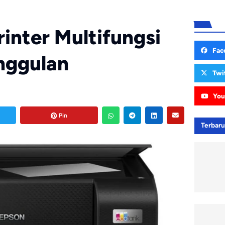
inter Multifungsi
Fac
nggulan
Twi
You
Pin
Terbar