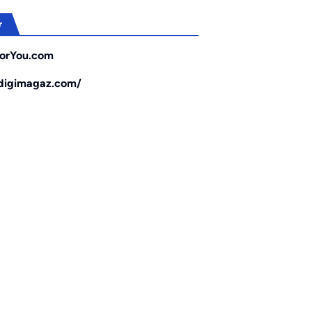
r
orYou.com
/digimagaz.com/