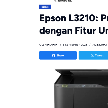
Bisnis
Epson L3210: Pr
dengan Fitur U
OLEH
M AMIN
5 SEPTEMBER 2023
712 DILIHAT
Share
Tweet