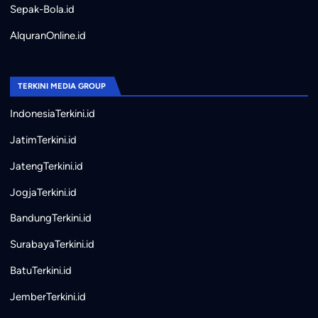
Sepak-Bola.id
AlquranOnline.id
TERKINI MEDIA GROUP
IndonesiaTerkini.id
JatimTerkini.id
JatengTerkini.id
JogjaTerkini.id
BandungTerkini.id
SurabayaTerkini.id
BatuTerkini.id
JemberTerkini.id