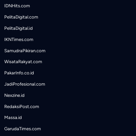
IDNHits.com
PelitaDigital.com
PelitaDigital.id
IKNTimes.com
SamudraPikiran.com
WisataRakyat.com
PakarInfo.co.id
JadiProfesional.com
Nexzine.id
RedaksiPost.com
Massa.id
GarudaTimes.com