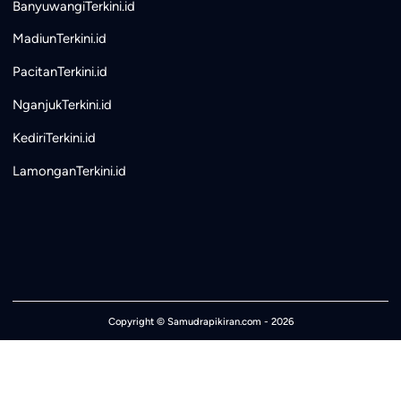
BanyuwangiTerkini.id
MadiunTerkini.id
PacitanTerkini.id
NganjukTerkini.id
KediriTerkini.id
LamonganTerkini.id
Copyright ©
Samudrapikiran.com
- 2026