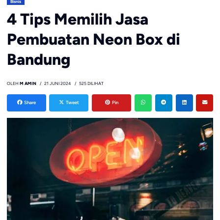
Bisnis
4 Tips Memilih Jasa
Pembuatan Neon Box di
Bandung
OLEH
M AMIN
21 JUNI 2024
525 DILIHAT
Share
Tweet
Pin