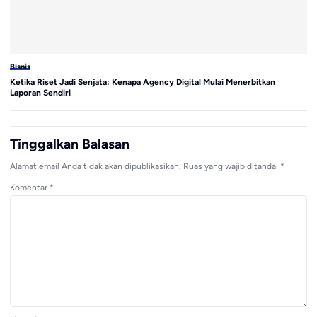
Bisnis
Bi
Ketika Riset Jadi Senjata: Kenapa Agency Digital Mulai Menerbitkan
GE
Laporan Sendiri
Pe
Tinggalkan Balasan
Alamat email Anda tidak akan dipublikasikan.
Ruas yang wajib ditandai
*
Komentar
*