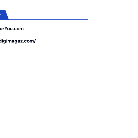
r
orYou.com
/digimagaz.com/