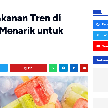
akanan Tren di
Fac
Menarik untuk
Twi
You
Terbar
Pin