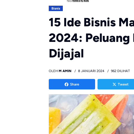
Bisnis
15 Ide Bisnis M
2024: Peluang 
Dijajal
OLEH
M AMIN
8 JANUARI 2024
962 DILIHAT
Share
Tweet