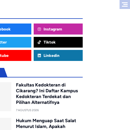
ebook
Instagram
tter
Tiktok
tube
Linkedin
u
Fakultas Kedokteran di
Cikarang? Ini Daftar Kampus
Kedokteran Terdekat dan
Pilihan Alternatifnya
7 AGUSTUS 2026
Hukum Menguap Saat Salat
Menurut Islam, Apakah