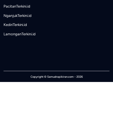
PacitanTerkini.id
NganjukTerkini.id
KediriTerkini.id
LamonganTerkini.id
Copyright ©
Samudrapikiran.com
- 2026