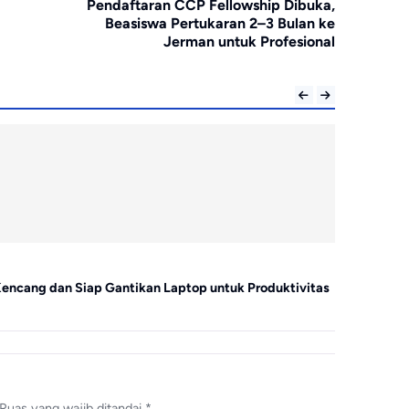
Pendaftaran CCP Fellowship Dibuka,
Beasiswa Pertukaran 2–3 Bulan ke
Jerman untuk Profesional
Tekno
Kencang dan Siap Gantikan Laptop untuk Produktivitas
Samsung Rili
Z Flip 8
Ruas yang wajib ditandai
*