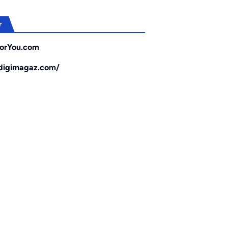
r
orYou.com
/digimagaz.com/