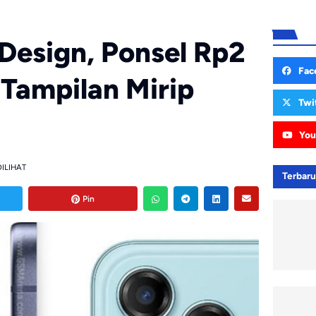
Design, Ponsel Rp2
Fac
Tampilan Mirip
Twi
You
DILIHAT
Terbar
Pin