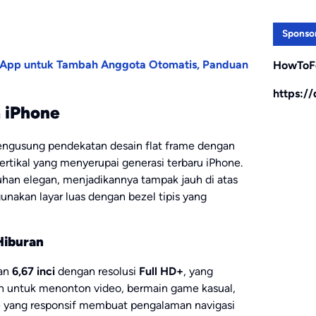
Sponso
sApp untuk Tambah Anggota Otomatis, Panduan
HowToF
https:/
 iPhone
engusung pendekatan desain flat frame dengan
rtikal yang menyerupai generasi terbaru iPhone.
uhan elegan, menjadikannya tampak jauh di atas
unakan layar luas dengan bezel tipis yang
Hiburan
ran
6,67 inci
dengan resolusi
Full HD+
, yang
n untuk menonton video, bermain game kasual,
ate yang responsif membuat pengalaman navigasi