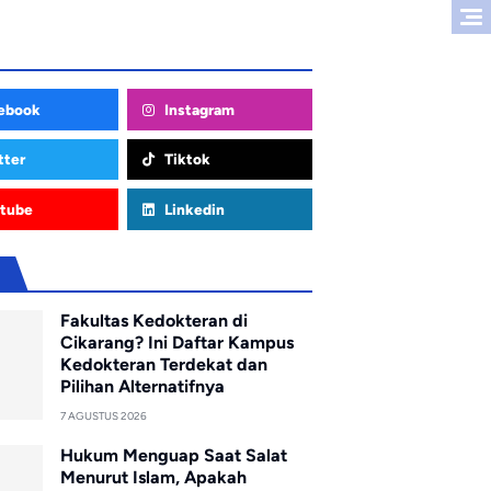
ebook
Instagram
tter
Tiktok
tube
Linkedin
u
Fakultas Kedokteran di
Cikarang? Ini Daftar Kampus
Kedokteran Terdekat dan
Pilihan Alternatifnya
7 AGUSTUS 2026
Hukum Menguap Saat Salat
Menurut Islam, Apakah