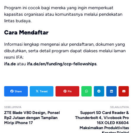
Program ini cocok bagi mereka yang ingin memperkuat
kapasitas organisasi atau komunitasnya melalui pendekatan
lintas budaya.
Cara Mendaftar
Informasi lengkap mengenai alur pendaftaran, dokumen yang
dibutuhkan, serta detail program dapat diakses melalui laman
resmi IFA:
ifa.de
atau
ifa.de/en/funding/ccp-fellowships
.
Share
Tweet
Pin
SEBELUMNYA
SELANJUTNYA
ZTE Blade V80 Design, Ponsel
Support SD Card Reader &
Rp2 Jutaan dengan Tampilan
Thunderbolt 4, Vivobook Pro
Mirip iPhone 17
16X OLED K6604
Maksimalkan Produktivitas
Kreator Digital