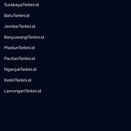
SurabayaTerkini.id
BatuTerkini.id
JemberTerkini.id
BanyuwangiTerkini.id
MadiunTerkini.id
PacitanTerkini.id
NganjukTerkini.id
KediriTerkini.id
LamonganTerkini.id