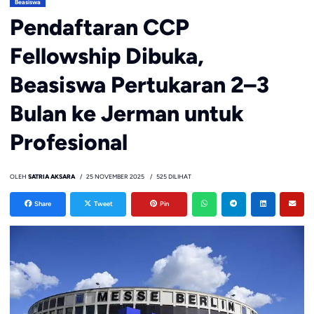
Beasiswa
Pendaftaran CCP
Fellowship Dibuka,
Beasiswa Pertukaran 2–3
Bulan ke Jerman untuk
Profesional
OLEH
SATRIA AKSARA
25 NOVEMBER 2025
525 DILIHAT
Share
Tweet
Pin