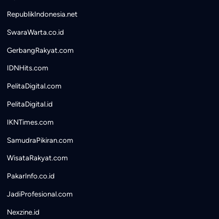
RepublikIndonesia.net
SwaraWarta.co.id
GerbangRakyat.com
IDNHits.com
PelitaDigital.com
PelitaDigital.id
IKNTimes.com
SamudraPikiran.com
WisataRakyat.com
PakarInfo.co.id
JadiProfesional.com
Nexzine.id