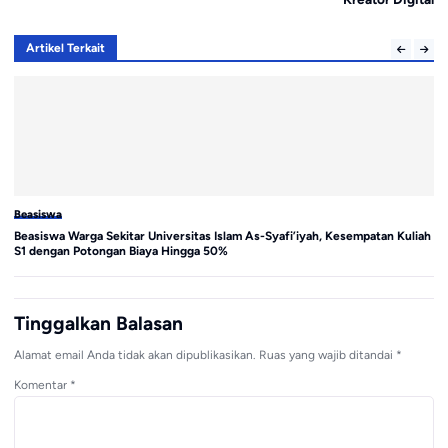
Artikel Terkait
Beasiswa
Be
Beasiswa Warga Sekitar Universitas Islam As-Syafi’iyah, Kesempatan Kuliah
Be
S1 dengan Potongan Biaya Hingga 50%
La
Tinggalkan Balasan
Alamat email Anda tidak akan dipublikasikan.
Ruas yang wajib ditandai
*
Komentar
*