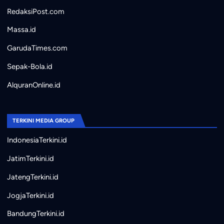
RedaksiPost.com
Massa.id
GarudaTimes.com
Sepak-Bola.id
AlquranOnline.id
TERKINI MEDIA GROUP
IndonesiaTerkini.id
JatimTerkini.id
JatengTerkini.id
JogjaTerkini.id
BandungTerkini.id