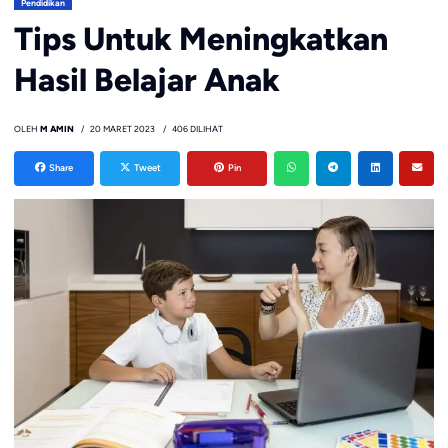
Pendidikan
Tips Untuk Meningkatkan
Hasil Belajar Anak
OLEH
M AMIN
20 MARET 2023
406 DILIHAT
Share
Tweet
Pin