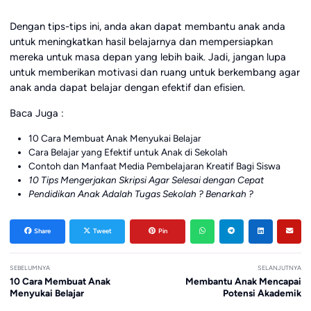
Dengan tips-tips ini, anda akan dapat membantu anak anda
untuk meningkatkan hasil belajarnya dan mempersiapkan
mereka untuk masa depan yang lebih baik. Jadi, jangan lupa
untuk memberikan motivasi dan ruang untuk berkembang agar
anak anda dapat belajar dengan efektif dan efisien.
Baca Juga :
10 Cara Membuat Anak Menyukai Belajar
Cara Belajar yang Efektif untuk Anak di Sekolah
Contoh dan Manfaat Media Pembelajaran Kreatif Bagi Siswa
10 Tips Mengerjakan Skripsi Agar Selesai dengan Cepat
Pendidikan Anak Adalah Tugas Sekolah ? Benarkah ?
Share
Tweet
Pin
SEBELUMNYA
SELANJUTNYA
10 Cara Membuat Anak
Membantu Anak Mencapai
Menyukai Belajar
Potensi Akademik