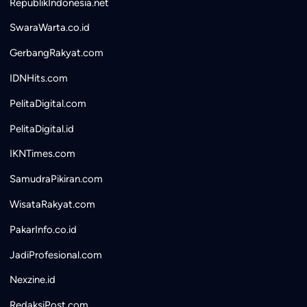
RepublikIndonesia.net
SwaraWarta.co.id
GerbangRakyat.com
IDNHits.com
PelitaDigital.com
PelitaDigital.id
IKNTimes.com
SamudraPikiran.com
WisataRakyat.com
PakarInfo.co.id
JadiProfesional.com
Nexzine.id
RedaksiPost.com