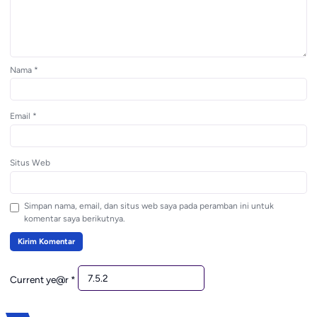
Nama
*
Email
*
Situs Web
Simpan nama, email, dan situs web saya pada peramban ini untuk
komentar saya berikutnya.
Current ye@r
*