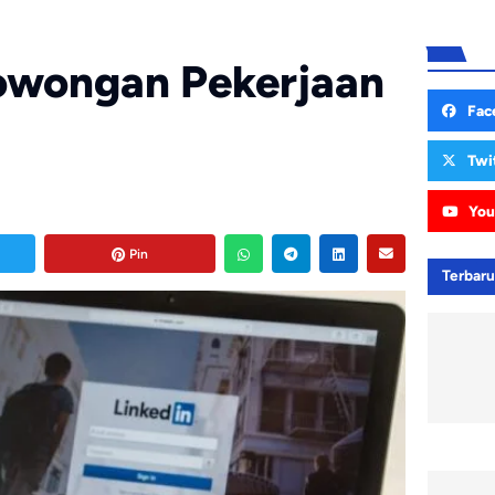
Lowongan Pekerjaan
Fac
Twi
You
Pin
Terbar