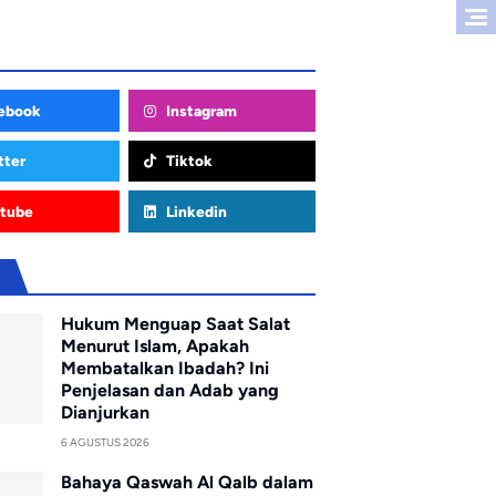
ebook
Instagram
tter
Tiktok
tube
Linkedin
u
Hukum Menguap Saat Salat
Menurut Islam, Apakah
Membatalkan Ibadah? Ini
Penjelasan dan Adab yang
Dianjurkan
6 AGUSTUS 2026
Bahaya Qaswah Al Qalb dalam