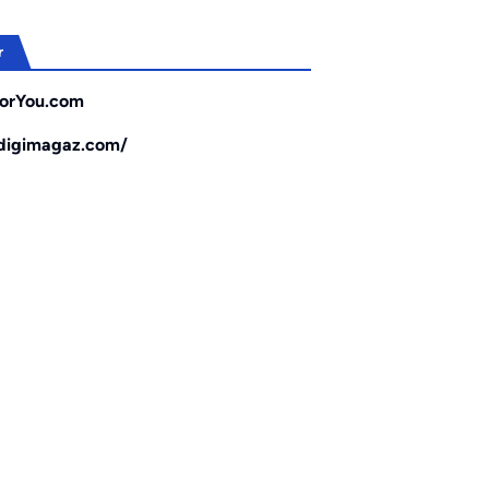
r
orYou.com
/digimagaz.com/