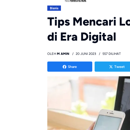
Bisnis
Tips Mencari 
di Era Digital
OLEH
M AMIN
20 JUNI 2023
557 DILIHAT
Share
Tweet