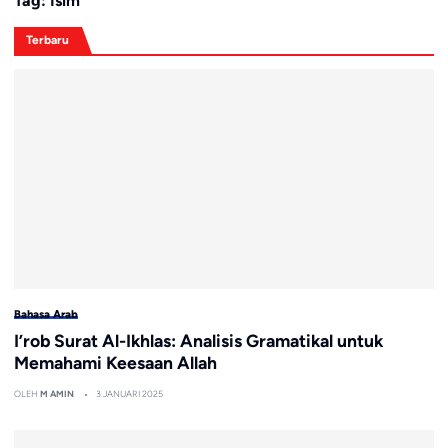
Tag:
Isim
Terbaru
Bahasa Arab
I’rob Surat Al-Ikhlas: Analisis Gramatikal untuk
Memahami Keesaan Allah
OLEH
M AMIN
3 JANUARI 2025