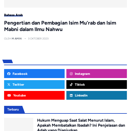
Bahasa Arab
Pengertian dan Pembagian Isim Mu’rab dan Isim
Mabni dalam Ilmu Nahwu
OLEH
M AMIN
3 OKTOBER 2023
Facebook
Instagram
Twitter
Tiktok
Youtube
Linkedin
Terbaru
Hukum Menguap Saat Salat Menurut Islam,
Apakah Membatalkan Ibadah? Ini Penjelasan dan
Adab yang Dianjurkan