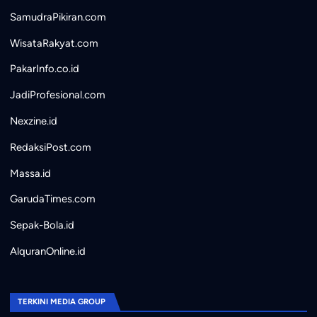
SamudraPikiran.com
WisataRakyat.com
PakarInfo.co.id
JadiProfesional.com
Nexzine.id
RedaksiPost.com
Massa.id
GarudaTimes.com
Sepak-Bola.id
AlquranOnline.id
TERKINI MEDIA GROUP