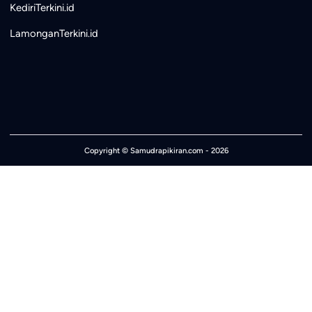
KediriTerkini.id
LamonganTerkini.id
Copyright ©
Samudrapikiran.com
- 2026