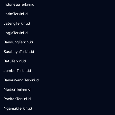
IndonesiaTerkini.id
JatimTerkini.id
JatengTerkini.id
JogjaTerkini.id
BandungTerkini.id
SurabayaTerkini.id
BatuTerkini.id
JemberTerkini.id
BanyuwangiTerkini.id
MadiunTerkini.id
PacitanTerkini.id
NganjukTerkini.id