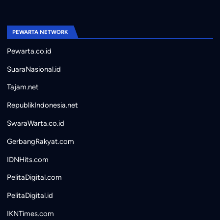
PEWARTA NETWORK
Pewarta.co.id
SuaraNasional.id
Tajam.net
RepublikIndonesia.net
SwaraWarta.co.id
GerbangRakyat.com
IDNHits.com
PelitaDigital.com
PelitaDigital.id
IKNTimes.com