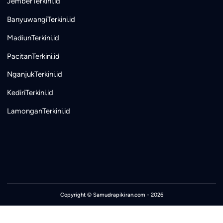
JemberTerkini.id
BanyuwangiTerkini.id
MadiunTerkini.id
PacitanTerkini.id
NganjukTerkini.id
KediriTerkini.id
LamonganTerkini.id
Copyright ©
Samudrapikiran.com
- 2026