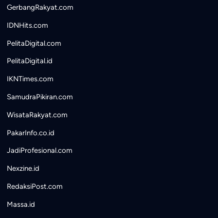
GerbangRakyat.com
IDNHits.com
PelitaDigital.com
PelitaDigital.id
IKNTimes.com
SamudraPikiran.com
WisataRakyat.com
PakarInfo.co.id
JadiProfesional.com
Nexzine.id
RedaksiPost.com
Massa.id