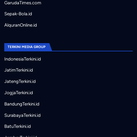
GarudaTimes.com
Sepak-Bola.id
AlquranOnline.id
TERKINI MEDIA GROUP
IndonesiaTerkini.id
JatimTerkini.id
JatengTerkini.id
JogjaTerkini.id
BandungTerkini.id
SurabayaTerkini.id
BatuTerkini.id