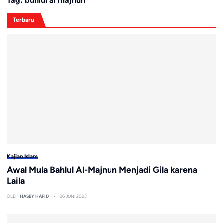
Tag:
buhlul al majnun
Terbaru
Kajian Islam
Awal Mula Bahlul Al-Majnun Menjadi Gila karena
Laila
OLEH
HASBY HAFID
26 JUNI 2023