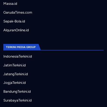
Massa.id
GarudaTimes.com
Sepak-Bola.id
AlquranOnline.id
TERKINI MEDIA GROUP
IndonesiaTerkini.id
JatimTerkini.id
JatengTerkini.id
JogjaTerkini.id
BandungTerkini.id
SurabayaTerkini.id