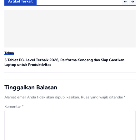
Artikel Terkait
Tekno
Te
5 Tablet PC-Level Terbaik 2026, Performa Kencang dan Siap Gantikan
Sa
Laptop untuk Produktivitas
di
Tinggalkan Balasan
Alamat email Anda tidak akan dipublikasikan.
Ruas yang wajib ditandai
*
Komentar
*