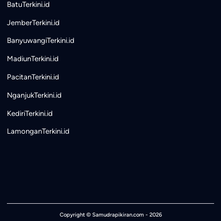
BatuTerkini.id
JemberTerkini.id
BanyuwangiTerkini.id
MadiunTerkini.id
PacitanTerkini.id
NganjukTerkini.id
KediriTerkini.id
LamonganTerkini.id
Copyright ©
Samudrapikiran.com
- 2026