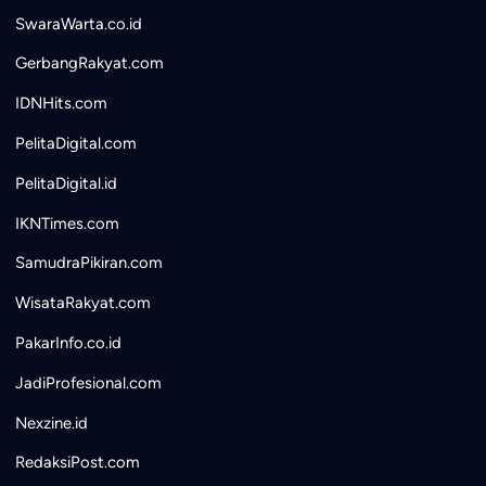
SwaraWarta.co.id
GerbangRakyat.com
IDNHits.com
PelitaDigital.com
PelitaDigital.id
IKNTimes.com
SamudraPikiran.com
WisataRakyat.com
PakarInfo.co.id
JadiProfesional.com
Nexzine.id
RedaksiPost.com