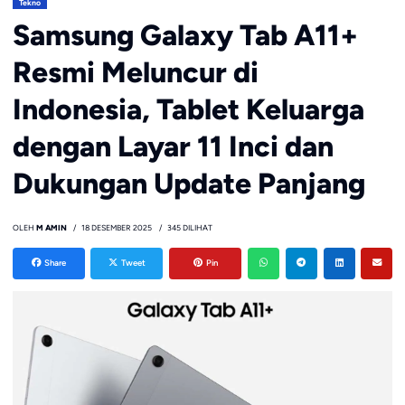
Tekno
Samsung Galaxy Tab A11+
Resmi Meluncur di
Indonesia, Tablet Keluarga
dengan Layar 11 Inci dan
Dukungan Update Panjang
OLEH
M AMIN
18 DESEMBER 2025
345 DILIHAT
Share
Tweet
Pin