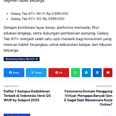
segmen tablet keluarga.
Galaxy Tab A11+ Wi-Fi: Rp 2.999.000
Galaxy Tab A11+ 5G: Rp 3.999.000
Dengan kombinasi layar besar, performa memadai, fitur
edukasi lengkap, serta dukungan pembaruan panjang, Galaxy
Tab A11+ menjadi salah satu opsi menarik bagi konsumen yang
mencari tablet terjangkau untuk kebutuhan belajar dan hiburan
keluarga.
#Samsung Galaxy Tab A11+ R
Share
Tweet
Pin
SEBELUMNYA
SELANJUTNYA
Daftar 7 Kampus Kedokteran
Fenomena Demam Panggung
Terbaik di Indonesia Versi QS
Virtual: Mengapa Banyak Gen
WUR by Subject 2025
Z Gagal Saat Wawancara Kerja
Online?