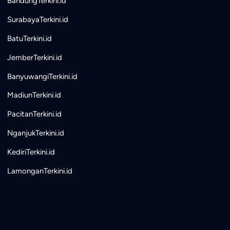
BandungTerkini.id
SurabayaTerkini.id
BatuTerkini.id
JemberTerkini.id
BanyuwangiTerkini.id
MadiunTerkini.id
PacitanTerkini.id
NganjukTerkini.id
KediriTerkini.id
LamonganTerkini.id