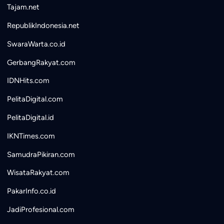
Tajam.net
RepublikIndonesia.net
SwaraWarta.co.id
GerbangRakyat.com
IDNHits.com
PelitaDigital.com
PelitaDigital.id
IKNTimes.com
SamudraPikiran.com
WisataRakyat.com
PakarInfo.co.id
JadiProfesional.com