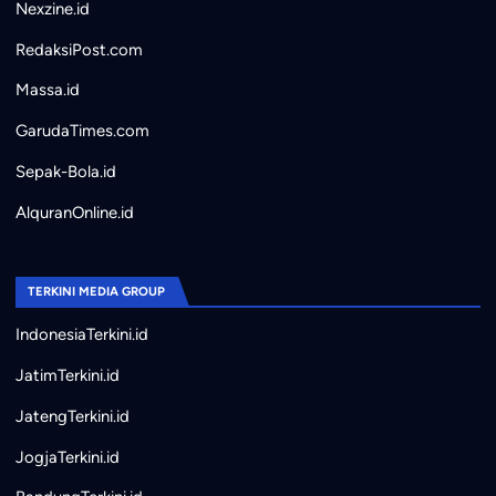
Nexzine.id
RedaksiPost.com
Massa.id
GarudaTimes.com
Sepak-Bola.id
AlquranOnline.id
TERKINI MEDIA GROUP
IndonesiaTerkini.id
JatimTerkini.id
JatengTerkini.id
JogjaTerkini.id