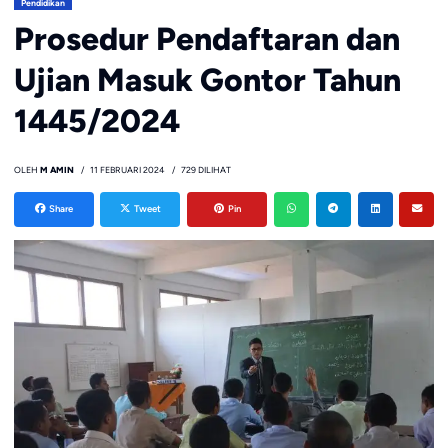
Pendidikan
Prosedur Pendaftaran dan
Ujian Masuk Gontor Tahun
1445/2024
OLEH
M AMIN
11 FEBRUARI 2024
729 DILIHAT
Share
Tweet
Pin