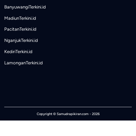
BanyuwangiTerkini.id
MadiunTerkini.id
PacitanTerkini.id
NganjukTerkini.id
KediriTerkini.id
LamonganTerkini.id
Copyright ©
Samudrapikiran.com
- 2026