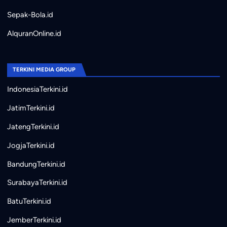
Sepak-Bola.id
AlquranOnline.id
TERKINI MEDIA GROUP
IndonesiaTerkini.id
JatimTerkini.id
JatengTerkini.id
JogjaTerkini.id
BandungTerkini.id
SurabayaTerkini.id
BatuTerkini.id
JemberTerkini.id