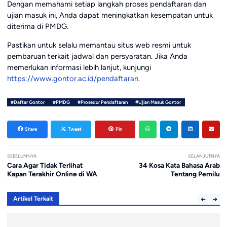
Dengan memahami setiap langkah proses pendaftaran dan
ujian masuk ini, Anda dapat meningkatkan kesempatan untuk
diterima di PMDG.
Pastikan untuk selalu memantau situs web resmi untuk
pembaruan terkait jadwal dan persyaratan. Jika Anda
memerlukan informasi lebih lanjut, kunjungi
https://www.gontor.ac.id/pendaftaran
.
#Daftar Gontor
#PMDG
#Prosedur Pendaftaran
#Ujian Masuk Gontor
Share
Tweet
Pin
SEBELUMNYA
SELANJUTNYA
Cara Agar Tidak Terlihat
34 Kosa Kata Bahasa Arab
Kapan Terakhir Online di WA
Tentang Pemilu
Artikel Terkait