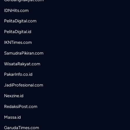
IDNHits.com
PelitaDigital.com
PelitaDigital.id
IKNTimes.com
SamudraPikiran.com
WisataRakyat.com
PakarInfo.co.id
JadiProfesional.com
Nexzine.id
RedaksiPost.com
Massa.id
GarudaTimes.com