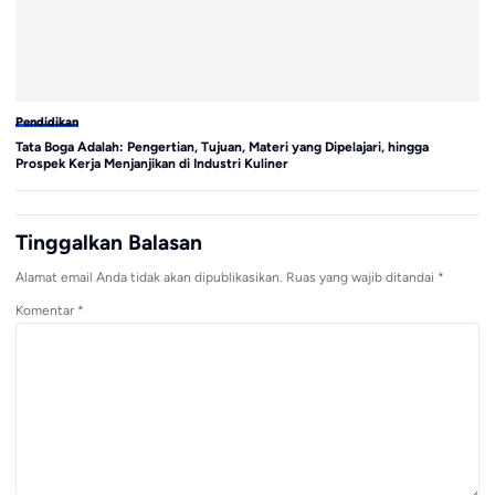
Pendidikan
Pe
Tata Boga Adalah: Pengertian, Tujuan, Materi yang Dipelajari, hingga
4 
Prospek Kerja Menjanjikan di Industri Kuliner
Ca
Tinggalkan Balasan
Alamat email Anda tidak akan dipublikasikan.
Ruas yang wajib ditandai
*
Komentar
*