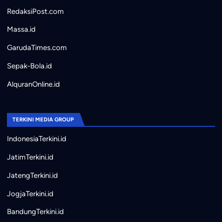
RedaksiPost.com
Massa.id
GarudaTimes.com
Sepak-Bola.id
AlquranOnline.id
TERKINI MEDIA GROUP
IndonesiaTerkini.id
JatimTerkini.id
JatengTerkini.id
JogjaTerkini.id
BandungTerkini.id