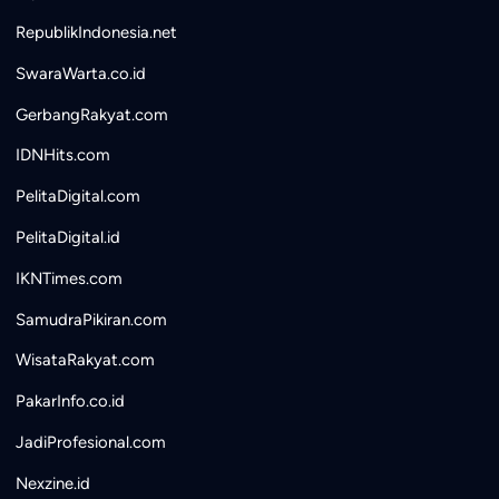
RepublikIndonesia.net
SwaraWarta.co.id
GerbangRakyat.com
IDNHits.com
PelitaDigital.com
PelitaDigital.id
IKNTimes.com
SamudraPikiran.com
WisataRakyat.com
PakarInfo.co.id
JadiProfesional.com
Nexzine.id