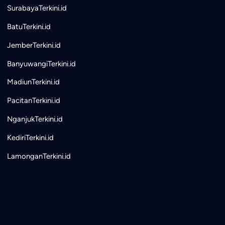
SurabayaTerkini.id
BatuTerkini.id
JemberTerkini.id
BanyuwangiTerkini.id
MadiunTerkini.id
PacitanTerkini.id
NganjukTerkini.id
KediriTerkini.id
LamonganTerkini.id