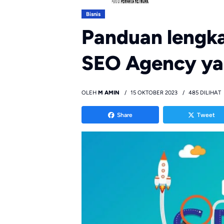
Bisnis
Panduan lengka
SEO Agency ya
OLEH
M AMIN
15 OKTOBER 2023
485 DILIHAT
Share
Tweet