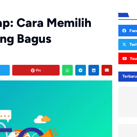
p: Cara Memilih
Fac
ng Bagus
Twi
You
Pin
Terbar