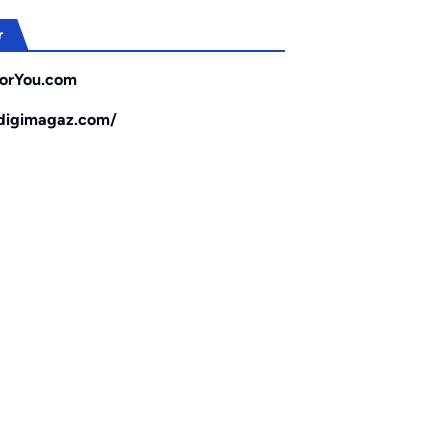
r
orYou.com
/digimagaz.com/